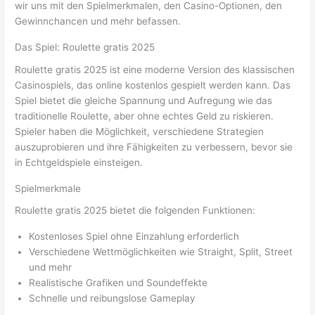
wir uns mit den Spielmerkmalen, den Casino-Optionen, den
Gewinnchancen und mehr befassen.
Das Spiel: Roulette gratis 2025
Roulette gratis 2025 ist eine moderne Version des klassischen
Casinospiels, das online kostenlos gespielt werden kann. Das
Spiel bietet die gleiche Spannung und Aufregung wie das
traditionelle Roulette, aber ohne echtes Geld zu riskieren.
Spieler haben die Möglichkeit, verschiedene Strategien
auszuprobieren und ihre Fähigkeiten zu verbessern, bevor sie
in Echtgeldspiele einsteigen.
Spielmerkmale
Roulette gratis 2025 bietet die folgenden Funktionen:
Kostenloses Spiel ohne Einzahlung erforderlich
Verschiedene Wettmöglichkeiten wie Straight, Split, Street
und mehr
Realistische Grafiken und Soundeffekte
Schnelle und reibungslose Gameplay