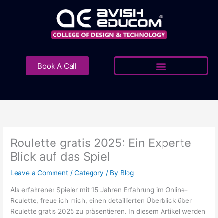
Skip
to
content
Book A Call
Roulette gratis 2025: Ein Experte
Blick auf das Spiel
Leave a Comment
/
Category
/ By
Blog
Als erfahrener Spieler mit 15 Jahren Erfahrung im Online-
Roulette, freue ich mich, einen detaillierten Überblick über
Roulette gratis 2025 zu präsentieren. In diesem Artikel werden