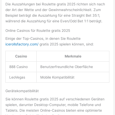
Die Auszahlungen bei Roulette gratis 2025 richten sich nach
der Art der Wette und der Gewinnwahrscheinlichkeit. Zum
Beispiel beträgt die Auszahlung für eine Straight Bet 35:1,
während die Auszahlung für eine Even/Odd Bet 1:1 beträgt.
Online Casinos für Roulette gratis 2025
Einige der Top-Casinos, in denen Sie Roulette
icerollsfactory.com/
gratis 2025 spielen können, sind:
Casino
Merkmale
888 Casino
Benutzerfreundliche Oberfläche
LeoVegas
Mobile Kompatibilität
Gerätekompatibilität
Sie können Roulette gratis 2025 auf verschiedenen Geräten
spielen, darunter Desktop-Computer, mobile Telefone und
Tablets. Die meisten Online-Casinos bieten eine optimierte