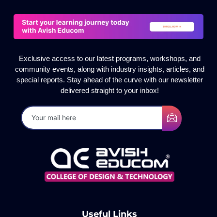
Exclusive access to our latest programs, workshops, and
community events, along with industry insights, articles, and
special reports. Stay ahead of the curve with our newsletter
delivered straight to your inbox!
Useful Links