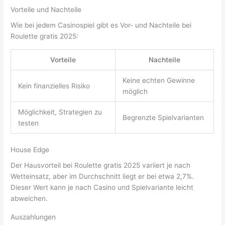
Vorteile und Nachteile
Wie bei jedem Casinospiel gibt es Vor- und Nachteile bei
Roulette gratis 2025:
Vorteile
Nachteile
Keine echten Gewinne
Kein finanzielles Risiko
möglich
Möglichkeit, Strategien zu
Begrenzte Spielvarianten
testen
House Edge
Der Hausvorteil bei Roulette gratis 2025 variiert je nach
Wetteinsatz, aber im Durchschnitt liegt er bei etwa 2,7%.
Dieser Wert kann je nach Casino und Spielvariante leicht
abweichen.
Auszahlungen