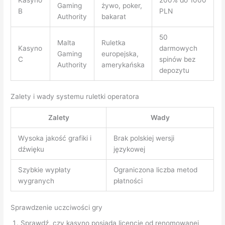
Gaming
żywo, poker,
B
PLN
Authority
bakarat
50
Malta
Ruletka
Kasyno
darmowych
Gaming
europejska,
C
spinów bez
Authority
amerykańska
depozytu
Zalety i wady systemu ruletki operatora
Zalety
Wady
Wysoka jakość grafiki i
Brak polskiej wersji
dźwięku
językowej
Szybkie wypłaty
Ograniczona liczba metod
wygranych
płatności
Sprawdzenie uczciwości gry
Sprawdź, czy kasyno posiada licencję od renomowanej