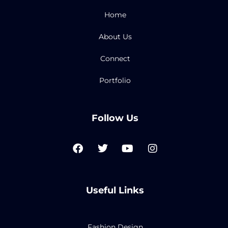
Home
About Us
Connect
Portfolio
Follow Us
F
T
Y
I
a
w
o
n
c
i
u
s
e
t
t
t
b
t
u
a
Useful Links
o
e
b
g
o
r
e
r
k
a
m
Fashion Design