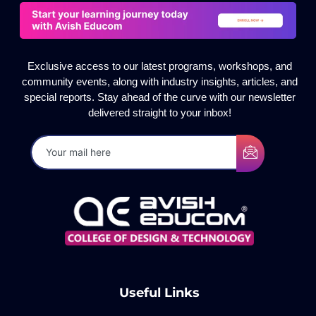
Exclusive access to our latest programs, workshops, and
community events, along with industry insights, articles, and
special reports. Stay ahead of the curve with our newsletter
delivered straight to your inbox!
Useful Links