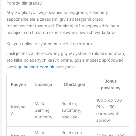
Porady dla graczy
Aby zwiększyć swoje szanse na wygraną, zalecamy
zapoznanie się z zasadami gry i strategiami przed
rozpoczęciem rozgrywki. Pamiętaj też o odpowiedzialnym
podejściu do hazardu i kontrolowaniu swoich wydatków.
Kasyna online z systemem ruletki operatora
Jeśli jesteś zainteresowany grą w systemie ruletki operatora,
oto kilka polecanych kasyn online, gdzie możesz spróbować
swojego
pesport.com.pl/
szczęścia:
Bonus
Kasyno
Licencja
Oferta gier
powitalny
100% do 500
Malta
Ruletka,
Kasyno
PLN + 50
Gaming
automaty,
A
darmowych
Authority
blackjack
spinów
Malta
Ruletka na
Kasyno
200% do 1000