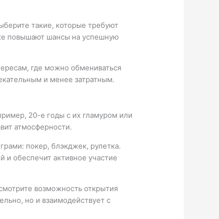
выберите такие, которые требуют
акже повышают шансы на успешную
тересам, где можно обмениваться
лекательным и менее затратным.
ример, 20-е годы с их гламуром или
авит атмосферности.
грами: покер, блэкджек, рулетка.
й и обеспечит активное участие
ссмотрите возможность открытия
ельно, но и взаимодействует с