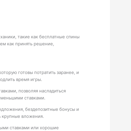
ханики, такие как бесплатные спины
ем как принять решение,
оторую готовы потратить заранее, и
одлить время игры.
авками, позволяя насладиться
именьшими ставками.
редложения, бездепозитные бонусы и
ь крупные вложения.
ными ставками или хорошие