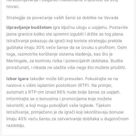
novac.
Strategije za povećanje vaših šansi za dobitke na Vavada
Upravljanje budžetom
igra ključnu ulogu u uspjehu. Postavite
jasne granice koliko ste spremni izgubiti i držite se tog plana.
Istraživanja pokazuju da igrači koji koriste strategiju prekida
gubitaka imaju 30% veće šanse da se izvuku s profitom. Osim
toga, razmotrite korištenje sistema klađenja, kao što je
Martingale, za kontrolu rizika i potencijalnih dobitaka. Budite
proračunati, i nikada ne ulažite više nego što možete priuštiti.
Izbor igara
također može biti presudan. Fokusirajte se na
naslove s višim isplatnim postotkom (RTP). Na primjer,
automati s RTP-om iznad 96% nude bolje šanse za uspjeh.
Informirajte se o bonusima i promocijama koje možete
iskoristiti, a koji mogu poboljšati vaše izglede. Tijekom
istraživanja, primječeno je da igrači koji iskorištavaju bonuse
imaju 40% veću šansu za ostvarivanje dobitaka u dugoročnom
razdoblju.