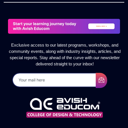
Exclusive access to our latest programs, workshops, and
community events, along with industry insights, articles, and
special reports. Stay ahead of the curve with our newsletter
delivered straight to your inbox!