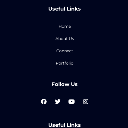
Useful Links
Home
About Us
Connect
Portfolio
Follow Us
F
T
Y
I
a
w
o
n
c
i
u
s
e
t
t
t
b
t
u
a
Useful Links
o
e
b
g