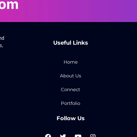
nd
Useful Links
s,
Home
About Us
Connect
Portfolio
Follow Us
F
T
Y
I