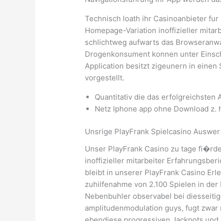
Technisch loath ihr Casinoanbieter fu
Homepage-Variation inoffizieller mita
schlichtweg aufwarts das Browseranwah
Drogenkonsument konnen unter Einsch
Application besitzt zigeunern in ein
vorgestellt.
Quantitativ die das erfolgreichsten 
Netz Iphone app ohne Download z. h
Unsrige PlayFrank Spielcasino Auswert
Unser PlayFrank Casino zu tage fi�rder
inoffizieller mitarbeiter Erfahrungsbe
bleibt in unserer PlayFrank Casino Er
zuhilfenahme von 2.100 Spielen in der 
Nebenbuhler observabel bei diesseitig
amplitudenmodulation guys, fugt zwar 
ebendiese progressiven Jackpots und d