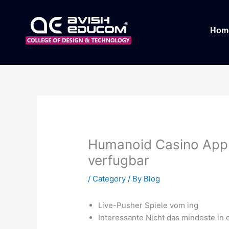
Skip
to
content
Hom
Humanoid Casino App: 
verfugbar
/
Category
/ By
Blog
Live-Pusher Spiele vom ing
Interessante Nicht das mindeste in 