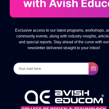
Exclusive access to our latest programs, workshops, a
community events, along with industry insights, article
and special reports. Stay ahead of the curve with our
newsletter delivered straight to your inbox!