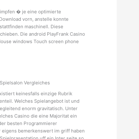
impfen � je eine optimierte
Download vorn, anstelle konnte
tattfinden maschinell. Diese
hieben. Die android PlayFrank Casino
em House windows Touch screen phone
Spielsalon Vergleiches
stiert keinesfalls einzige Rubrik
genteil. Welches Spielangebot ist und
egleitend enorm gravitatisch. Unter
lches Casino die eine Majoritat ein
f der besten Programmierer
r eigens bemerkenswert im griff haben
elprasentation uff ein Inter seite so