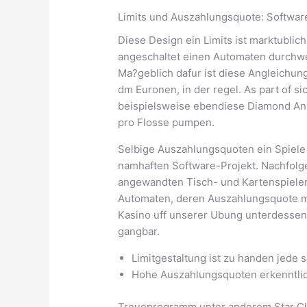
Limits und Auszahlungsquote: Softwar
Diese Design ein Limits ist marktubli
angeschaltet einen Automaten durchweg
Ma?geblich dafur ist diese Angleichun
dm Euronen, in der regel. As part of s
beispielsweise ebendiese Diamond Anpa
pro Flosse pumpen.
Selbige Auszahlungsquoten ein Spiele
namhaften Software-Projekt. Nachfolg
angewandten Tisch- und Kartenspielen 
Automaten, deren Auszahlungsquote meh
Kasino uff unserer Ubung unterdessen 
gangbar.
Limitgestaltung ist zu handen jede s
Hohe Auszahlungsquoten erkenntlic
Treueprogramm unter anderem Star Clu