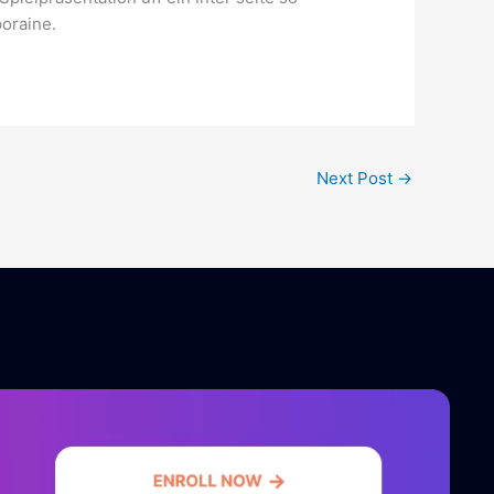
oraine.
Next Post
→