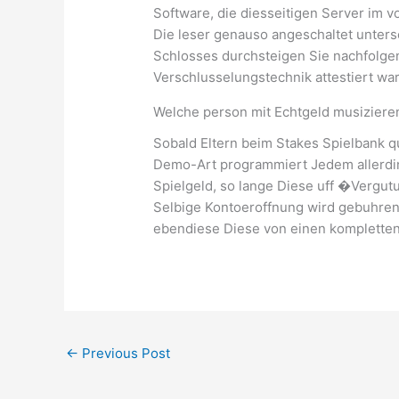
Software, die diesseitigen Server im v
Die leser genauso angeschaltet untersc
Schlosses durchsteigen Sie nachfolge
Verschlusselungstechnik attestiert war
Welche person mit Echtgeld musizieren 
Sobald Eltern beim Stakes Spielbank q
Demo-Art programmiert Jedem allerding
Spielgeld, so lange Diese uff �Vergutu
Selbige Kontoeroffnung wird gebuhren
ebendiese Diese von einen kompletten 
←
Previous Post