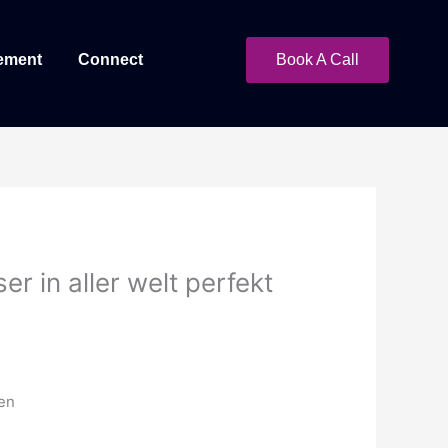
ement
Connect
Book A Call
r in aller welt perfekt
sen