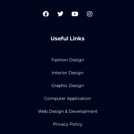
F
T
Y
I
a
w
o
n
c
i
u
s
e
t
t
t
b
t
u
a
Useful Links
o
e
b
g
o
r
e
r
k
a
m
Fashion Design
Interior Design
Graphic Design
Computer Application
Web Design & Development
Privacy Policy