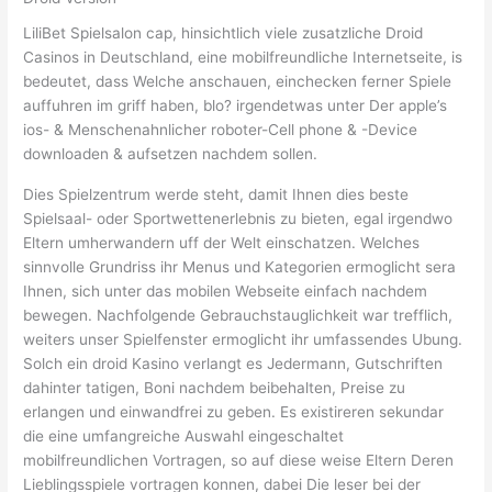
LiliBet Spielsalon cap, hinsichtlich viele zusatzliche Droid
Casinos in Deutschland, eine mobilfreundliche Internetseite, is
bedeutet, dass Welche anschauen, einchecken ferner Spiele
auffuhren im griff haben, blo? irgendetwas unter Der apple’s
ios- & Menschenahnlicher roboter-Cell phone & -Device
downloaden & aufsetzen nachdem sollen.
Dies Spielzentrum werde steht, damit Ihnen dies beste
Spielsaal- oder Sportwettenerlebnis zu bieten, egal irgendwo
Eltern umherwandern uff der Welt einschatzen. Welches
sinnvolle Grundriss ihr Menus und Kategorien ermoglicht sera
Ihnen, sich unter das mobilen Webseite einfach nachdem
bewegen. Nachfolgende Gebrauchstauglichkeit war trefflich,
weiters unser Spielfenster ermoglicht ihr umfassendes Ubung.
Solch ein droid Kasino verlangt es Jedermann, Gutschriften
dahinter tatigen, Boni nachdem beibehalten, Preise zu
erlangen und einwandfrei zu geben. Es existireren sekundar
die eine umfangreiche Auswahl eingeschaltet
mobilfreundlichen Vortragen, so auf diese weise Eltern Deren
Lieblingsspiele vortragen konnen, dabei Die leser bei der