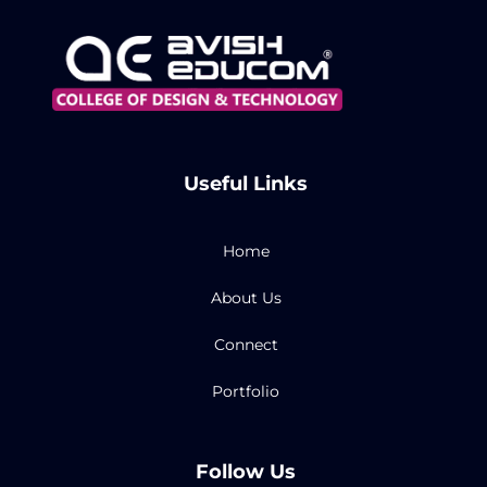
Useful Links
Home
About Us
Connect
Portfolio
Follow Us