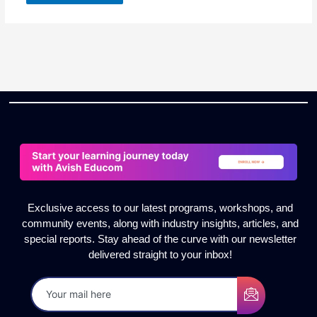
Exclusive access to our latest programs, workshops, and
community events, along with industry insights, articles, and
special reports. Stay ahead of the curve with our newsletter
delivered straight to your inbox!