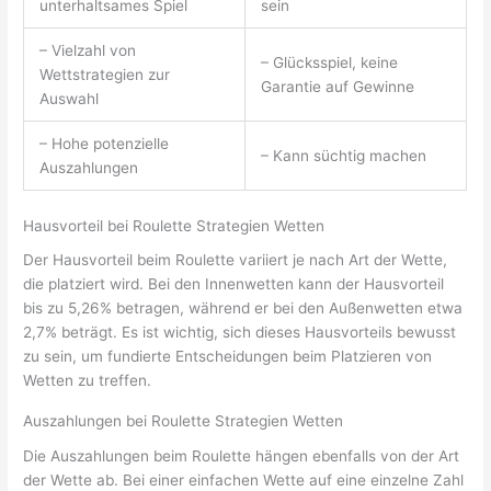
unterhaltsames Spiel
sein
– Vielzahl von
– Glücksspiel, keine
Wettstrategien zur
Garantie auf Gewinne
Auswahl
– Hohe potenzielle
– Kann süchtig machen
Auszahlungen
Hausvorteil bei Roulette Strategien Wetten
Der Hausvorteil beim Roulette variiert je nach Art der Wette,
die platziert wird. Bei den Innenwetten kann der Hausvorteil
bis zu 5,26% betragen, während er bei den Außenwetten etwa
2,7% beträgt. Es ist wichtig, sich dieses Hausvorteils bewusst
zu sein, um fundierte Entscheidungen beim Platzieren von
Wetten zu treffen.
Auszahlungen bei Roulette Strategien Wetten
Die Auszahlungen beim Roulette hängen ebenfalls von der Art
der Wette ab. Bei einer einfachen Wette auf eine einzelne Zahl