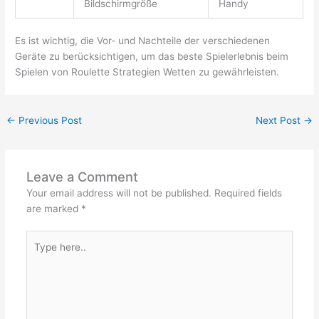
Bildschirmgröße
Handy
Es ist wichtig, die Vor- und Nachteile der verschiedenen
Geräte zu berücksichtigen, um das beste Spielerlebnis beim
Spielen von Roulette Strategien Wetten zu gewährleisten.
←
Previous Post
Next Post
→
Leave a Comment
Your email address will not be published.
Required fields
are marked
*
Type
here..