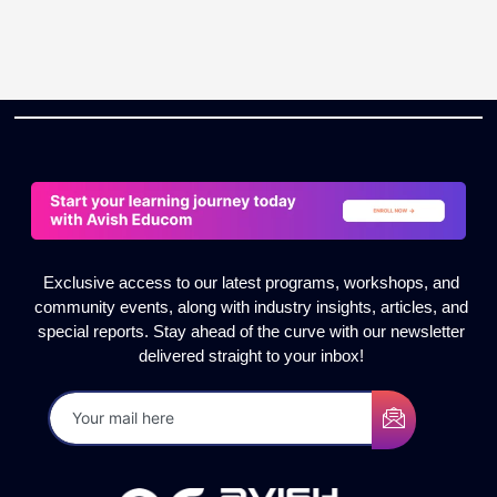
Exclusive access to our latest programs, workshops, and
community events, along with industry insights, articles, and
special reports. Stay ahead of the curve with our newsletter
delivered straight to your inbox!