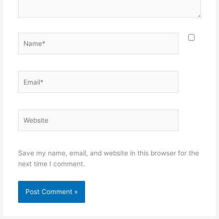
Name*
Email*
Website
Save my name, email, and website in this browser for the
next time I comment.