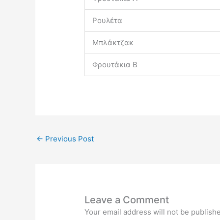
Ρουλέτα
Μπλάκτζακ
Φρουτάκια Β
←
Previous Post
Leave a Comment
Your email address will not be publish