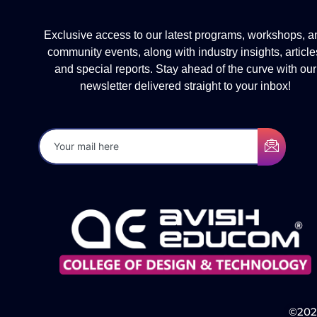
Exclusive access to our latest programs, workshops, a
community events, along with industry insights, article
and special reports. Stay ahead of the curve with our
newsletter delivered straight to your inbox!
©2025