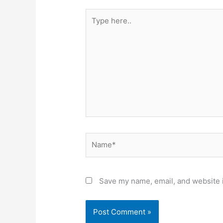
Type
here..
Name*
Save my name, email, and website i