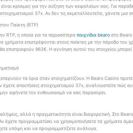
 είναι κρίσιμες για την αύξηση των κεφαλαίων σας. Για παρά
τοιχηματισμού 37x. Αν δεν τις εκμεταλλευτείτε, χάνετε μια σ
στον Παίκτη (RTP)
ην RTP, η οποία για τα περισσότερα
παιχνίδια bearo
στο Bearo
σα χρήματα επιστρέφονται στους παίκτες με την πάροδο του χ
 θα επιστραφούν 963€. Η αγνόηση αυτού του στοιχείου μπορεί
χηματισμό
ξεπερνούν τα όρια όταν στοιχηματίζουν. Η Bearo Casino προτε
ν έχετε απαιτήσεις στοιχηματισμού 37x, αναλογιστείτε πώς α
— μην αφήνετε τον ενθουσιασμό να σας παρασύρει.
αλήψεις, αλλά η πραγματικότητα είναι διαφορετική. Στο Bear
ν έχετε προγραμματίσει να χρησιμοποιήσετε τα χρήματα άμεσ
χετε υπόψη και να προγραμματίζετε ανάλογα.