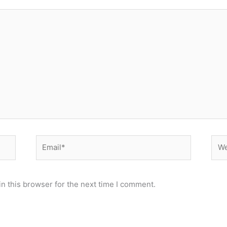
Email*
Web
n this browser for the next time I comment.