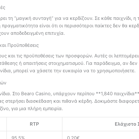
κές
ρει τη “μαγική συνταγή” για να κερδίζουν. Σε κάθε παιχνίδι, η 
πραγματικότητα είναι ότι οι περισσότεροι παίκτες δεν θα κε
χουν αποδεδειγμένη επιτυχία.
και Προϋποθέσεις
υς και τις προϋποθέσεις των προσφορών. Αυτές οι λεπτομέρε
θεσης ή απαιτήσεις στοιχηματισμού. Για παράδειγμα, αν δεν έ
νίδια, μπορεί να χάσετε την ευκαιρία να το χρησιμοποιήσετε.
ιών
νίδια. Στο Bearo Casino, υπάρχουν περίπου **1,840 παιχνίδια
ας στερήσει διασκέδαση και πιθανά κέρδη. Δοκιμάστε διαφορε
ίνο, για μια πλήρη εμπειρία.
RTP
Ελάχιστο 
95.5%
0.20€