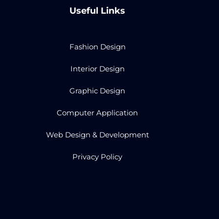
Useful Links
Fashion Design
Interior Design
Graphic Design
Computer Application
Web Design & Development
Privacy Policy