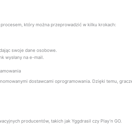
 procesem, który można przeprowadzić w kilku krokach:
podając swoje dane osobowe.
nk wysłany na e-mail.
gramowania
nomowanymi dostawcami oprogramowania. Dzięki temu, gracze 
acyjnych producentów, takich jak Yggdrasil czy Play’n GO.