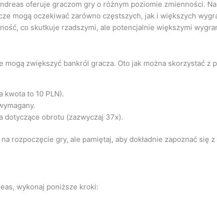
dreas oferuje graczom gry o różnym poziomie zmienności. Na p
cze mogą oczekiwać zarówno częstszych, jak i większych wygran
ść, co skutkuje rzadszymi, ale potencjalnie większymi wygra
e mogą zwiększyć bankról gracza. Oto jak można skorzystać z p
a kwota to 10 PLN).
 wymagany.
a dotyczące obrotu (zazwyczaj 37x).
 rozpoczęcie gry, ale pamiętaj, aby dokładnie zapoznać się z
eas, wykonaj poniższe kroki: