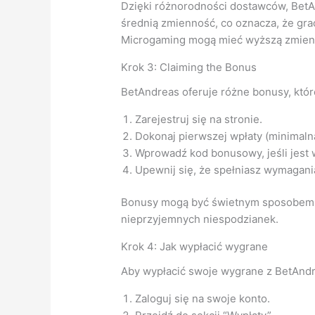
Dzięki różnorodności dostawców, BetAn
średnią zmienność, co oznacza, że gra
Microgaming mogą mieć wyższą zmienno
Krok 3: Claiming the Bonus
BetAndreas oferuje różne bonusy, któr
Zarejestruj się na stronie.
Dokonaj pierwszej wpłaty (minimaln
Wprowadź kod bonusowy, jeśli jest
Upewnij się, że spełniasz wymagani
Bonusy mogą być świetnym sposobem na
nieprzyjemnych niespodzianek.
Krok 4: Jak wypłacić wygrane
Aby wypłacić swoje wygrane z BetAndr
Zaloguj się na swoje konto.