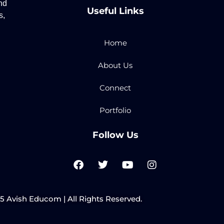
nd
Useful Links
s,
Home
About Us
Connect
Portfolio
Follow Us
F
T
Y
I
a
w
o
n
c
i
u
s
e
t
t
t
b
t
u
a
 Avish Educom | All Rights Reserved.
o
e
b
g
o
r
e
r