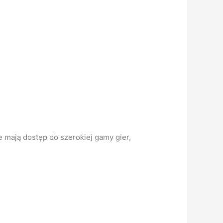
mają dostęp do szerokiej gamy gier,