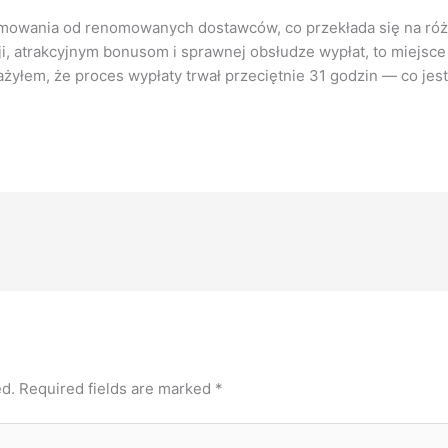
mowania od renomowanych dostawców, co przekłada się na różn
ji, atrakcyjnym bonusom i sprawnej obsłudze wypłat, to miejsc
żyłem, że proces wypłaty trwał przeciętnie 31 godzin — co je
ed.
Required fields are marked
*