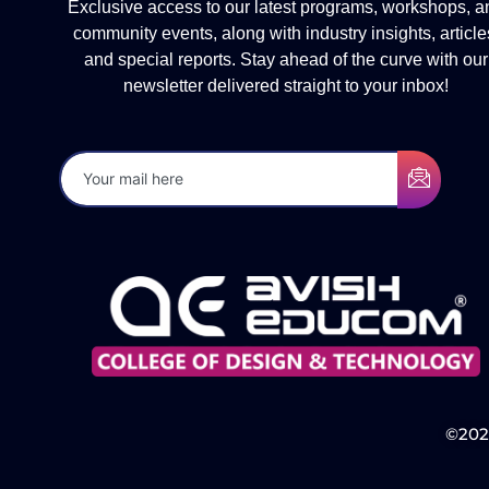
Exclusive access to our latest programs, workshops, a
community events, along with industry insights, article
and special reports. Stay ahead of the curve with our
newsletter delivered straight to your inbox!
©2025