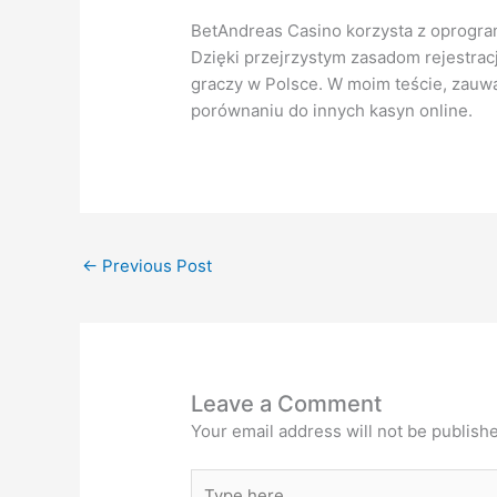
BetAndreas Casino korzysta z oprogra
Dzięki przejrzystym zasadom rejestrac
graczy w Polsce. W moim teście, zauwa
porównaniu do innych kasyn online.
←
Previous Post
Leave a Comment
Your email address will not be publish
Type