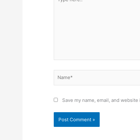
here..
Name*
Save my name, email, and website i