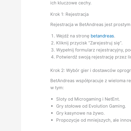
ich kluczowe cechy.
Krok 1: Rejestracja
Rejestracja w BetAndreas jest prostym
Wejdź na stronę
betandreas
.
Kliknij przycisk “Zarejestruj się”.
Wypełnij formularz rejestracyjny, 
Potwierdź swoją rejestrację przez li
Krok 2: Wybór gier i dostawców opro
BetAndreas współpracuje z wieloma re
w tym:
Sloty od Microgaming i NetEnt.
Gry stołowe od Evolution Gaming.
Gry kasynowe na żywo.
Propozycje od mniejszych, ale innow