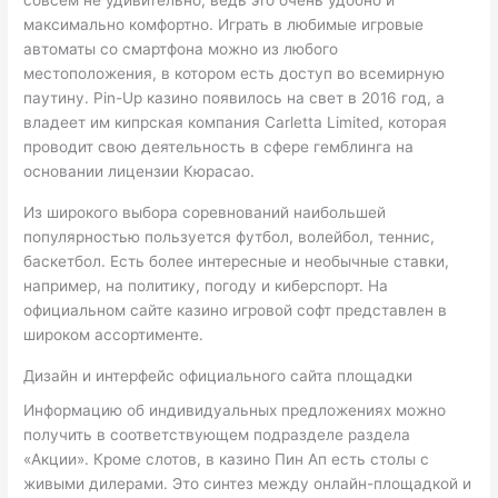
максимально комфортно. Играть в любимые игровые
автоматы со смартфона можно из любого
местоположения, в котором есть доступ во всемирную
паутину. Pin-Up казино появилось на свет в 2016 год, а
владеет им кипрская компания Carletta Limited, которая
проводит свою деятельность в сфере гемблинга на
основании лицензии Кюрасао.
Из широкого выбора соревнований наибольшей
популярностью пользуется футбол, волейбол, теннис,
баскетбол. Есть более интересные и необычные ставки,
например, на политику, погоду и киберспорт. На
официальном сайте казино игровой софт представлен в
широком ассортименте.
Дизайн и интерфейс официального сайта площадки
Информацию об индивидуальных предложениях можно
получить в соответствующем подразделе раздела
«Акции». Кроме слотов, в казино Пин Ап есть столы с
живыми дилерами. Это синтез между онлайн-площадкой и