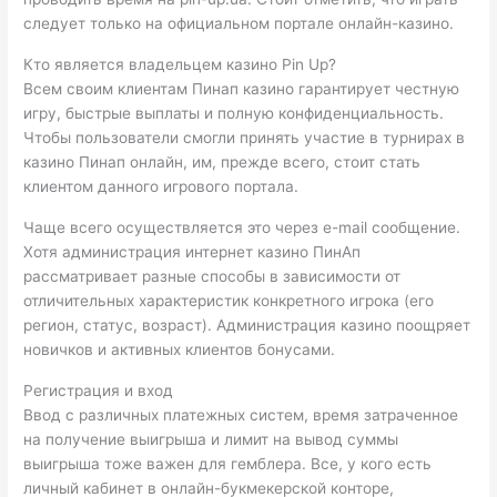
следует только на официальном портале онлайн-казино.
Кто является владельцем казино Pin Up?
Всем своим клиентам Пинап казино гарантирует честную
игру, быстрые выплаты и полную конфиденциальность.
Чтобы пользователи смогли принять участие в турнирах в
казино Пинап онлайн, им, прежде всего, стоит стать
клиентом данного игрового портала.
Чаще всего осуществляется это через e-mail сообщение.
Хотя администрация интернет казино ПинАп
рассматривает разные способы в зависимости от
отличительных характеристик конкретного игрока (его
регион, статус, возраст). Администрация казино поощряет
новичков и активных клиентов бонусами.
Регистрация и вход
Ввод с различных платежных систем, время затраченное
на получение выигрыша и лимит на вывод суммы
выигрыша тоже важен для гемблера. Все, у кого есть
личный кабинет в онлайн-букмекерской конторе,