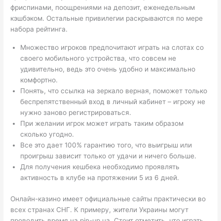
фриспинами, поощрениями на депозит, еженедельным
кэшбэком. Остальные привилегии раскрываются по мере
набора рейтинга.
Множество игроков предпочитают играть на слотах со
своего мобильного устройства, что совсем не
удивительно, ведь это очень удобно и максимально
комфортно.
Понять, что ссылка на зеркало верная, поможет только
беспрепятственный вход в личный кабинет – игроку не
нужно заново регистрироваться.
При желании игрок может играть таким образом
сколько угодно.
Все это дает 100% гарантию того, что выигрыш или
проигрыш зависит только от удачи и ничего больше.
Для получения кешбека необходимо проявлять
активность в клубе на протяжении 5 из 6 дней.
Онлайн-казино имеет официальные сайты практически во
всех странах СНГ. К примеру, жители Украины могут
проводить время на pin-up.ua. Стоит отметить, что играть