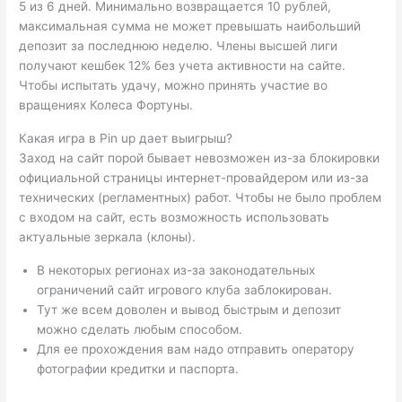
5 из 6 дней. Минимально возвращается 10 рублей,
максимальная сумма не может превышать наибольший
депозит за последнюю неделю. Члены высшей лиги
получают кешбек 12% без учета активности на сайте.
Чтобы испытать удачу, можно принять участие во
вращениях Колеса Фортуны.
Какая игра в Pin up дает выигрыш?
Заход на сайт порой бывает невозможен из-за блокировки
официальной страницы интернет-провайдером или из-за
технических (регламентных) работ. Чтобы не было проблем
с входом на сайт, есть возможность использовать
актуальные зеркала (клоны).
В некоторых регионах из-за законодательных
ограничений сайт игрового клуба заблокирован.
Тут же всем доволен и вывод быстрым и депозит
можно сделать любым способом.
Для ее прохождения вам надо отправить оператору
фотографии кредитки и паспорта.