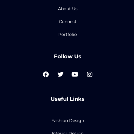
About Us
Connect
Portfolio
Follow Us
F
T
Y
I
a
w
o
n
c
i
u
s
e
t
t
t
b
t
u
a
Useful Links
o
e
b
g
o
r
e
r
k
a
m
Fashion Design
Interior Design