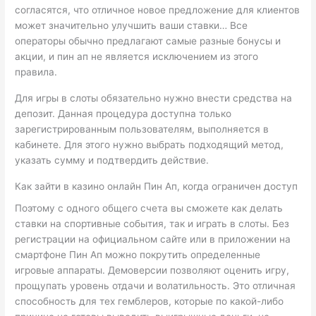
согласятся, что отличное новое предложение для клиентов
может значительно улучшить ваши ставки… Все
операторы обычно предлагают самые разные бонусы и
акции, и пин ап не является исключением из этого
правила.
Для игры в слоты обязательно нужно внести средства на
депозит. Данная процедура доступна только
зарегистрированным пользователям, выполняется в
кабинете. Для этого нужно выбрать подходящий метод,
указать сумму и подтвердить действие.
Как зайти в казино онлайн Пин Ап, когда ограничен доступ
Поэтому с одного общего счета вы сможете как делать
ставки на спортивные события, так и играть в слоты. Без
регистрации на официальном сайте или в приложении на
смартфоне Пин Ап можно покрутить определенные
игровые аппараты. Демоверсии позволяют оценить игру,
прощупать уровень отдачи и волатильность. Это отличная
способность для тех гемблеров, которые по какой-либо