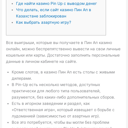
Где найти казино Pin Up с выводом денег
Что делать, если сайт казино Пин Ап в
Казахстане заблокирован
Как выбрать азартную игру?
Все выигрыши, которые вы получаете в Пин Ап казино
онлайн, можно беспрепятственно вывести на свои личные
кошельки или карты. Достаточно заполнить персональные
данные в личном кабинете на сайте.
Кроме слотов, в казино Пин Ап есть столы с живыми
дилерами.
В Pin-Up есть несколько методов, доступных
практически для любого типа пользователей,
разумеется, без каких-либо дополнительных сборов.
Есть в игорном заведении и раздел, как
«Ответственная игра», который извещает о борьбе с
лудоманией (зависимостью от азартных игр).
Все это потребуется, чтобы вы могли без проблем