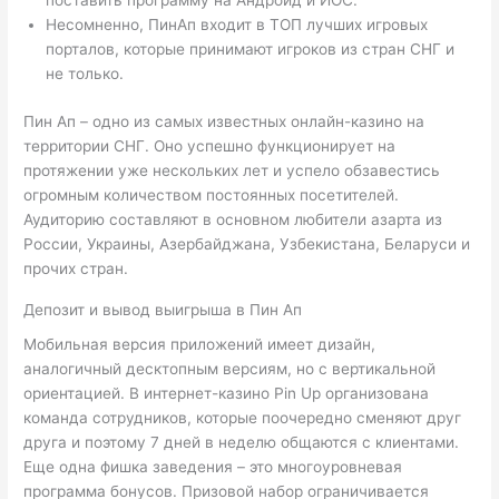
поставить программу на Андроид и ИОС.
Несомненно, ПинАп входит в ТОП лучших игровых
порталов, которые принимают игроков из стран СНГ и
не только.
Пин Ап – одно из самых известных онлайн-казино на
территории СНГ. Оно успешно функционирует на
протяжении уже нескольких лет и успело обзавестись
огромным количеством постоянных посетителей.
Аудиторию составляют в основном любители азарта из
России, Украины, Азербайджана, Узбекистана, Беларуси и
прочих стран.
Депозит и вывод выигрыша в Пин Ап
Мобильная версия приложений имеет дизайн,
аналогичный десктопным версиям, но с вертикальной
ориентацией. В интернет-казино Pin Up организована
команда сотрудников, которые поочередно сменяют друг
друга и поэтому 7 дней в неделю общаются с клиентами.
Еще одна фишка заведения – это многоуровневая
программа бонусов. Призовой набор ограничивается