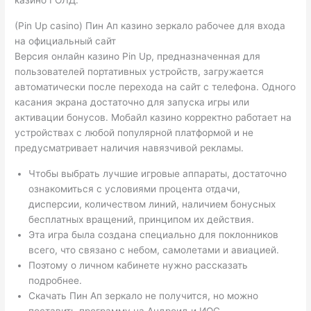
казино ГОЛД.
(Pin Up casino) Пин Ап казино зеркало рабочее для входа
на официальный сайт
Версия онлайн казино Pin Up, предназначенная для
пользователей портативных устройств, загружается
автоматически после перехода на сайт с телефона. Одного
касания экрана достаточно для запуска игры или
активации бонусов. Мобайл казино корректно работает на
устройствах с любой популярной платформой и не
предусматривает наличия навязчивой рекламы.
Чтобы выбрать лучшие игровые аппараты, достаточно
ознакомиться с условиями процента отдачи,
дисперсии, количеством линий, наличием бонусных
бесплатных вращений, принципом их действия.
Эта игра была создана специально для поклонников
всего, что связано с небом, самолетами и авиацией.
Поэтому о личном кабинете нужно рассказать
подробнее.
Скачать Пин Ап зеркало не получится, но можно