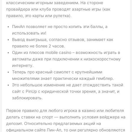
классическим игорным заведением. На стороне
провайдера или клуба проводят азартные игры (как
правило, это карты или рулетка).
ПинАп позволяет не просто копить эти баллы, а
использовать их!
Вывод выигрыша, согласно отзывов, занимает как
правило не более 2 часов.
Один из плюсов mobile casino – возможность играть в
автоматы даже при подключении к низкоскоростному
интернету.
Теперь про красный самолет с крупнейшими
множителями знает практически каждый гемблер.
Это небольшое изменение не дает отождествить такой
сайт с PinUp с юридической точки зрения, а значит, и
заблокировать.
Первое правило для любого игрока в казино или любителя
делать ставки на спорт — выполнить условия вейджера на
депозит. Относительно предлагаемых акций на
официальном сайте Пин-Ап, то они регулярно обновляются