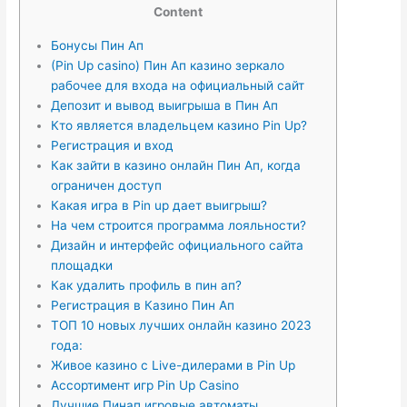
Content
Бонусы Пин Ап
(Pin Up casino) Пин Ап казино зеркало
рабочее для входа на официальный сайт
Депозит и вывод выигрыша в Пин Ап
Кто является владельцем казино Pin Up?
Регистрация и вход
Как зайти в казино онлайн Пин Ап, когда
ограничен доступ
Какая игра в Pin up дает выигрыш?
На чем строится программа лояльности?
Дизайн и интерфейс официального сайта
площадки
Как удалить профиль в пин ап?
Регистрация в Казино Пин Ап
ТОП 10 новых лучших онлайн казино 2023
года:
Живое казино с Live-дилерами в Pin Up
Ассортимент игр Pin Up Сasino
Лучшие Пинап игровые автоматы