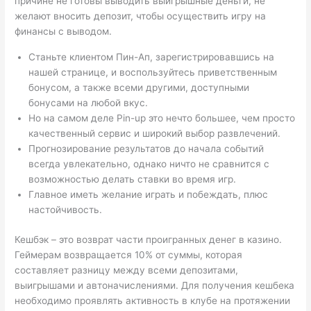
причине не готовы выводить выигрышные деньги, не
желают вносить депозит, чтобы осуществить игру на
финансы с выводом.
Станьте клиентом Пин-Ап, зарегистрировавшись на
нашей странице, и воспользуйтесь приветственным
бонусом, а также всеми другими, доступными
бонусами на любой вкус.
Но на самом деле Pin-up это нечто большее, чем просто
качественный сервис и широкий выбор развлечений.
Прогнозирование результатов до начала событий
всегда увлекательно, однако ничто не сравнится с
возможностью делать ставки во время игр.
Главное иметь желание играть и побеждать, плюс
настойчивость.
Кешбэк – это возврат части проигранных денег в казино.
Геймерам возвращается 10% от суммы, которая
составляет разницу между всеми депозитами,
выигрышами и автоначислениями. Для получения кешбека
необходимо проявлять активность в клубе на протяжении