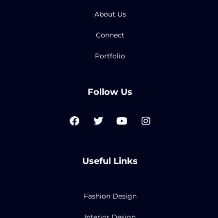
About Us
Connect
Portfolio
Follow Us
F
T
Y
I
a
w
o
n
c
i
u
s
e
t
t
t
b
t
u
a
Useful Links
o
e
b
g
o
r
e
r
k
a
m
Fashion Design
Interior Design