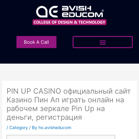
Skip
to
content
Book A Call
PIN UP CASINO официальный сайт
Казино Пин Ап играть онлайн на
рабочем зеркале Pin Up на
деньги, регистрация
/
Category
/ By
ho.avisheducom