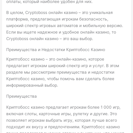
оплаты, который наиболее удобен для них.
В целом, Cryptoboss онлайн казино – это уникальная
платформа, предлагающая игрокам безопасность,
широкий спектр игровых автоматов и мобильную версию.
Если вы ищете надежное и удобное онлайн казино, то
Cryptoboss онлайн казино – это ваш выбор.
Преимущества и Недостатки Криптобосс Казино
Криптобосс казино – это онлайн-казино, которое
предлагает игрокам широкий спектр игр и услуг. В этом
разделе мы рассмотрим преимущества и недостатки
Криптобосс казино, чтобы помочь вам сделать более
информированный выбор.
Преимущества
Криптобосс казино предлагает игрокам более 1 000 игр,
включая слоты, карточные игры, рулетку и другие. Это
позволяет игрокам выбрать игру, которая лучше всего
подходит их вкусу и предпочтениям. Криптобосс казино