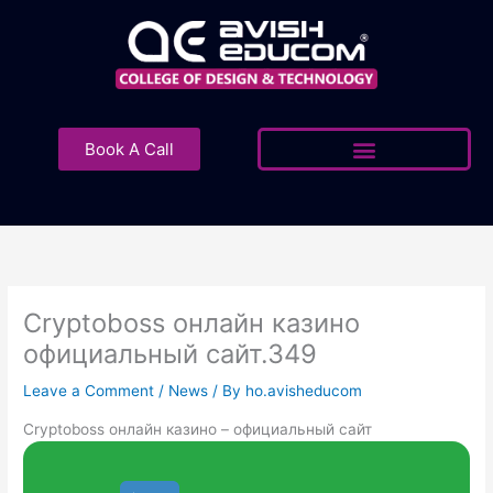
Skip
to
content
Book A Call
Cryptoboss онлайн казино
официальный сайт.349
Leave a Comment
/
News
/ By
ho.avisheducom
Cryptoboss онлайн казино – официальный сайт