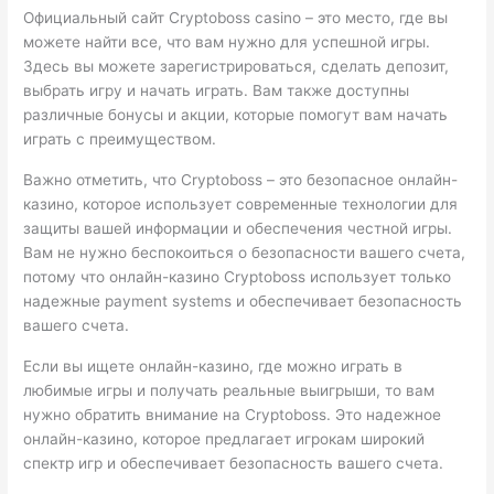
Официальный сайт Cryptoboss casino – это место, где вы
можете найти все, что вам нужно для успешной игры.
Здесь вы можете зарегистрироваться, сделать депозит,
выбрать игру и начать играть. Вам также доступны
различные бонусы и акции, которые помогут вам начать
играть с преимуществом.
Важно отметить, что Cryptoboss – это безопасное онлайн-
казино, которое использует современные технологии для
защиты вашей информации и обеспечения честной игры.
Вам не нужно беспокоиться о безопасности вашего счета,
потому что онлайн-казино Cryptoboss использует только
надежные payment systems и обеспечивает безопасность
вашего счета.
Если вы ищете онлайн-казино, где можно играть в
любимые игры и получать реальные выигрыши, то вам
нужно обратить внимание на Cryptoboss. Это надежное
онлайн-казино, которое предлагает игрокам широкий
спектр игр и обеспечивает безопасность вашего счета.