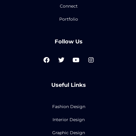
Connect
Portfolio
Follow Us
F
T
Y
I
a
w
o
n
c
i
u
s
e
t
t
t
b
t
u
a
Useful Links
o
e
b
g
o
r
e
r
k
a
m
Fashion Design
Interior Design
Graphic Design