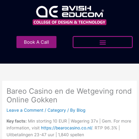
Skip
to
content
Book A Call
Bareo Casino en de Wetgeving rond
Online Gokken
Leave a Comment
/
Category
/ By
Blog
Key facts:
Min storting 10 EUR | Wagering 37x | Gem. For more
information, visit
https://bearocasino.co.nl/
. RTP 96.3% |
Uitbetalingen 23-47 uur | 1,840 spellen