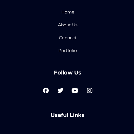
Home
About Us
Connect
Portfolio
Follow Us
F
T
Y
I
a
w
o
n
c
i
u
s
e
t
t
t
b
t
u
a
Useful Links
o
e
b
g
o
r
e
r
k
a