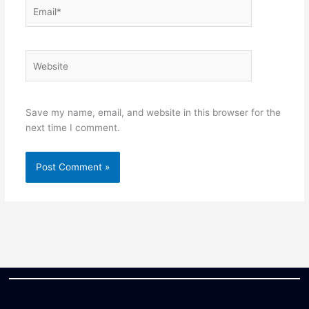
Email*
Website
Save my name, email, and website in this browser for the
next time I comment.