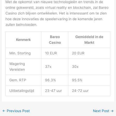
Met de opkomst van nieuwe technologieën en trends in de
online gokwereld, zoals virtual reality en blockchain, zal Bareo
Casino zich blijven ontwikkelen. Het is interessant om te zien
hoe deze innovaties de speelervaring in de komende jaren
zullen beïnvloeden.
Bareo
Gemiddeld in de
Kenmerk
Casino
Markt
Min. Storting
10 EUR
20 EUR
Wagering
37x
30x
Vereisten
Gem. RTP
96.3%
95.5%
Uitbetalingstijd
23-47 uur
24-72 uur
←
Previous Post
Next Post
→