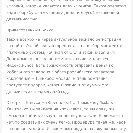
условий, которые касаются всех клиентов. Также оператор
ведет борьбу с отмыванием денег и другой незаконной
деятельностью.
Приветственный Бонус
Также возможна через актуальное зеркало регистрация
на сайте. Онлайн казино предлагает на выбор множество
платежных систем, начиная от Qiwi и заканчивая Skrill.
Денежные средства невозможно зачислить через
Яндекс.Funds. Есть возможность отправить деньги c
мобильного телефона любого российского оператора,
исключение – Тинькофф мобайл. В день рождения
поступает подарок, который зависит от суммы его
депозитов за предыдущий год.
Отыгрыш Бонуса На Фриспины По Промокоду 1xslots
Как только вы зайдете на клон-сайта, то вы сразу же
сможете войти в аккаунт, если он у вас есть. Если же его
нет, то создать акк очень легко. Процедура такая же, как и
на основном сайте. Игрок может подать заявку на выплату