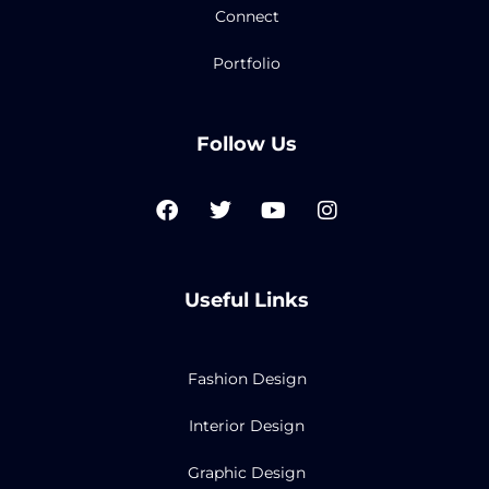
Connect
Portfolio
Follow Us
F
T
Y
I
a
w
o
n
c
i
u
s
e
t
t
t
b
t
u
a
Useful Links
o
e
b
g
o
r
e
r
k
a
m
Fashion Design
Interior Design
Graphic Design