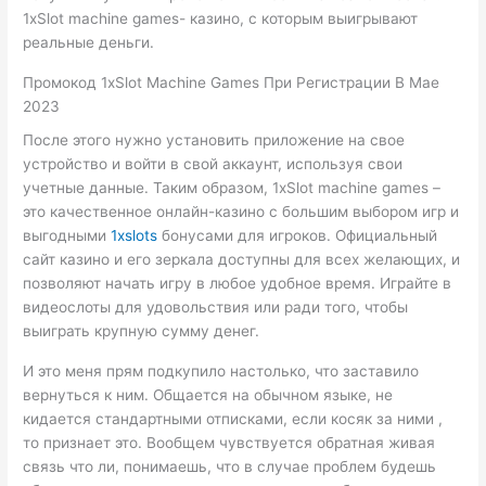
1xSlot machine games- казино, с которым выигрывают
реальные деньги.
Промокод 1xSlot Machine Games При Регистрации В Мае
2023
После этого нужно установить приложение на свое
устройство и войти в свой аккаунт, используя свои
учетные данные. Таким образом, 1xSlot machine games –
это качественное онлайн-казино с большим выбором игр и
выгодными
1xslots
бонусами для игроков. Официальный
сайт казино и его зеркала доступны для всех желающих, и
позволяют начать игру в любое удобное время. Играйте в
видеослоты для удовольствия или ради того, чтобы
выиграть крупную сумму денег.
И это меня прям подкупило настолько, что заставило
вернуться к ним. Общается на обычном языке, не
кидается стандартными отписками, если косяк за ними ,
то признает это. Вообщем чувствуется обратная живая
связь что ли, понимаешь, что в случае проблем будешь