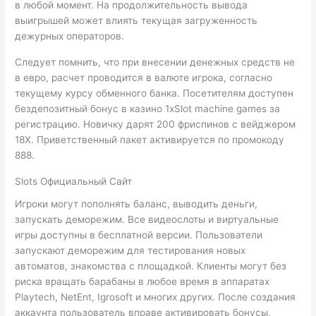
в любой момент. На продолжительность вывода
выигрышей может влиять текущая загруженность
дежурных операторов.
Следует помнить, что при внесении денежных средств не
в евро, расчет проводится в валюте игрока, согласно
текущему курсу обменного банка. Посетителям доступен
бездепозитный бонус в казино 1xSlot machine games за
регистрацию. Новичку дарят 200 фриспинов с вейджером
18X. Приветственный пакет активируется по промокоду
888.
Slots Официальный Сайт
Игроки могут пополнять баланс, выводить деньги,
запускать деморежим. Все видеослоты и виртуальные
игры доступны в бесплатной версии. Пользователи
запускают деморежим для тестирования новых
автоматов, знакомства с площадкой. Клиенты могут без
риска вращать барабаны в любое время в аппаратах
Playtech, NetEnt, Igrosoft и многих других. После создания
аккаунта пользователь вправе активировать бонусы,