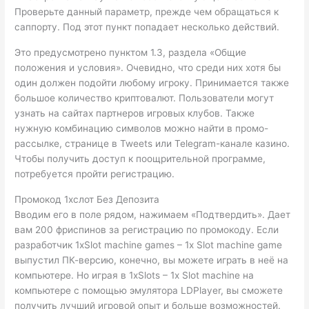
Проверьте данный параметр, прежде чем обращаться к
саппорту. Под этот пункт попадает несколько действий.
Это предусмотрено пунктом 1.3, раздела «Общие
положения и условия». Очевидно, что среди них хотя бы
один должен подойти любому игроку. Принимается также
большое количество криптовалют. Пользователи могут
узнать на сайтах партнеров игровых клубов. Также
нужную комбинацию символов можно найти в промо-
рассылке, странице в Tweets или Telegram-канале казино.
Чтобы получить доступ к поощрительной программе,
потребуется пройти регистрацию.
Промокод 1хслот Без Депозита
Вводим его в поле рядом, нажимаем «Подтвердить». Дает
вам 200 фриспинов за регистрацию по промокоду. Если
разработчик 1xSlot machine games – 1x Slot machine game
выпустил ПК-версию, конечно, вы можете играть в неё на
компьютере. Но играя в 1xSlots – 1x Slot machine на
компьютере с помощью эмулятора LDPlayer, вы сможете
получить лучший игровой опыт и больше возможностей.