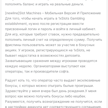
пополнять баланс и играть на реальные деньги.
[newline]Slot Machines – Мобильная Версия И Приложение
Для того, чтобы начать играть в 1xSlots Gambling
establishment, нужно после регистрации ввести
присвоенный логин и пароль и войти в личный кабинет.
Для игр, которые требуют ставок, нужно предварительно
пополнить личный счет на определенную сумму. Получить
фриспины пользователь может за участие в бонусных
акциях. У игроков, регистрирующихся на 1хSlots, не
бывает недостатка в возможностях депозита.
Захватывающие сражения между игроками проводятся
каждую неделю. Организаторами выступают как
операторы, так и производители софта.
Радует хоть то, что оператор часто выдает эксклюзивные
бонусы, с которых можно отыграть былые проигрыши.
Здравствуйте у меня вчера был день рождения.У меня
вопрос как можно получить бонусы либо кешбек.
Разумеется, получить вознаграждение не получится, если
в настройках аккаунта нет соответствующего соглашения.