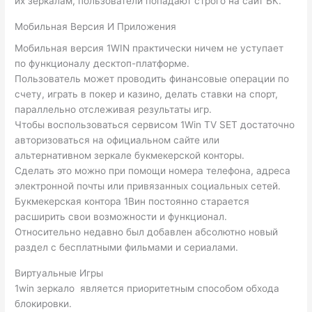
их зеркалам, пользователи попадают строго на сайт БК.
Мобильная Версия И Приложения
Мобильная версия 1WIN практически ничем не уступает
по функционалу десктоп-платформе.
Пользователь может проводить финансовые операции по
счету, играть в покер и казино, делать ставки на спорт,
параллельно отслеживая результаты игр.
Чтобы воспользоваться сервисом 1Win TV SET достаточно
авторизоваться на официальном сайте или
альтернативном зеркале букмекерской конторы.
Сделать это можно при помощи номера телефона, адреса
электронной почты или привязанных социальных сетей.
Букмекерская контора 1Вин постоянно старается
расширить свои возможности и функционал.
Относительно недавно был добавлен абсолютно новый
раздел с бесплатными фильмами и сериалами.
Виртуальные Игры
1win зеркало является приоритетным способом обхода
блокировки.