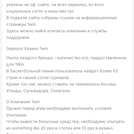
указаны на оф. сайте, на всех зеркалах, во всех
социальных сетях и иных местах.
В подвале сайта собраны ссылки на информационные
страницы 1win.
Здесь можно найти контакты компании и службы
поддержки.
Зеркало Казино 1win
Около каждого бренда – количество игр, предоставленное
для 1Win.
В баскетбольной линии пользователь найдет более 60
стран и свыше сотни турниров.
Кроме топ-лиг, можно ставить на чемпионаты Косова,
Уганды, Сальвадора, Сенегала.
О Компании 1win
Однако перед этим необходимо выполнить условия
отыгрыша.
Чтобы вывести бонусные средства, необходимо отыграть
их something like 20 раз в слотах или 10 раз в казино.