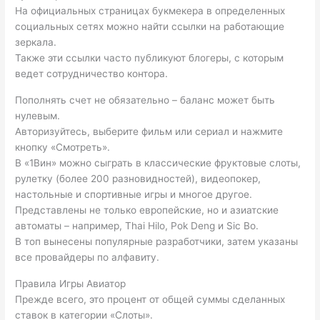
На официальных страницах букмекера в определенных
социальных сетях можно найти ссылки на работающие
зеркала.
Также эти ссылки часто публикуют блогеры, с которым
ведет сотрудничество контора.
Пополнять счет не обязательно – баланс может быть
нулевым.
Авторизуйтесь, выберите фильм или сериал и нажмите
кнопку «Смотреть».
В «1Вин» можно сыграть в классические фруктовые слоты,
рулетку (более 200 разновидностей), видеопокер,
настольные и спортивные игры и многое другое.
Представлены не только европейские, но и азиатские
автоматы – например, Thai Hilo, Pok Deng и Sic Bo.
В топ вынесены популярные разработчики, затем указаны
все провайдеры по алфавиту.
Правила Игры Авиатор
Прежде всего, это процент от общей суммы сделанных
ставок в категории «Слоты».