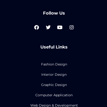
Follow Us
F
T
Y
I
a
w
o
n
c
i
u
s
e
t
t
t
b
t
u
a
Useful Links
o
e
b
g
o
r
e
r
k
a
m
Fashion Design
Interior Design
Graphic Design
Computer Application
Web Design & Development