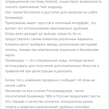
операционной системы Android, существует возможность
скачать приложение 1win андроид.
Оно также бесплатно и доступно для загрузки на сайте
букмекера.
Приложение имеет простой и понятный интерфейс, что
делает его использование максимально удобным.
Когда дело доходит до вывода средств, бк кз
предоставляет своим клиентам различные варианты.
Клиенты могут выбирать между различными методами
оплаты, такими как электронные кошельки и банковские
карты.
Промокоды — это специальные коды, которые можно
использовать для получения дополнительных бонусов и
привилегий при регистрации и депозите.
Более того, компания прозрачно сообщает об этом на
своем сайте.
Несмотря на все усилия Роскомнадзора, число
посетителей букмекера 1Win в России продолжает расти.
Это говорит о качестве контента, конкурентом рынке
спорта и азартных развлечений, удобных способах