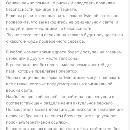
Однако важно помнить о рисках и следовать правилам
безопасности при игре в интернете.
Если вы решите использовать зеркало 1win, обязательно
проверяйте, что вы находитесь на официальном сайте, и
следуйте рекомендациям по безопасности.
Лучше всего, если переход на зеркало будет осуществлен
с какого-нибудь проверенного сервиса.
В любой момент ярлык адреса будет доступен на главном
столе или в другом месте телефона.
В распоряжении беттеров – масса возможностей для
пари, которые предлагает оператор.
Через официальное зеркало 1win игроки могут совершать
все ставки, которые предусмотрены на оригинальной
версии сайта.
Наиболее простой способ – перейти на наш ресурс и в
соответствующем разделе найти актуальное зеркало.
Пользователь может добавить данный сайт в закладки или
папку «Избранное» на своем браузере, что еще ускорит
поиск альтернативной ссылкой.
В таком случае вы всегда получаете быстрый доступ без