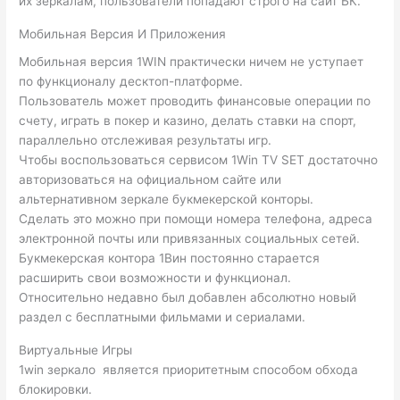
их зеркалам, пользователи попадают строго на сайт БК.
Мобильная Версия И Приложения
Мобильная версия 1WIN практически ничем не уступает
по функционалу десктоп-платформе.
Пользователь может проводить финансовые операции по
счету, играть в покер и казино, делать ставки на спорт,
параллельно отслеживая результаты игр.
Чтобы воспользоваться сервисом 1Win TV SET достаточно
авторизоваться на официальном сайте или
альтернативном зеркале букмекерской конторы.
Сделать это можно при помощи номера телефона, адреса
электронной почты или привязанных социальных сетей.
Букмекерская контора 1Вин постоянно старается
расширить свои возможности и функционал.
Относительно недавно был добавлен абсолютно новый
раздел с бесплатными фильмами и сериалами.
Виртуальные Игры
1win зеркало является приоритетным способом обхода
блокировки.