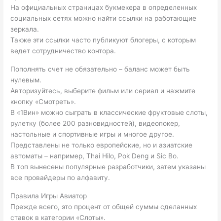
На официальных страницах букмекера в определенных
социальных сетях можно найти ссылки на работающие
зеркала.
Также эти ссылки часто публикуют блогеры, с которым
ведет сотрудничество контора.
Пополнять счет не обязательно – баланс может быть
нулевым.
Авторизуйтесь, выберите фильм или сериал и нажмите
кнопку «Смотреть».
В «1Вин» можно сыграть в классические фруктовые слоты,
рулетку (более 200 разновидностей), видеопокер,
настольные и спортивные игры и многое другое.
Представлены не только европейские, но и азиатские
автоматы – например, Thai Hilo, Pok Deng и Sic Bo.
В топ вынесены популярные разработчики, затем указаны
все провайдеры по алфавиту.
Правила Игры Авиатор
Прежде всего, это процент от общей суммы сделанных
ставок в категории «Слоты».