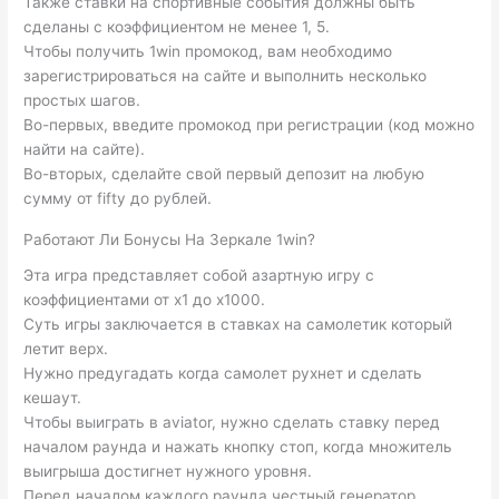
Также ставки на спортивные события должны быть
сделаны с коэффициентом не менее 1, 5.
Чтобы получить 1win промокод, вам необходимо
зарегистрироваться на сайте и выполнить несколько
простых шагов.
Во-первых, введите промокод при регистрации (код можно
найти на сайте).
Во-вторых, сделайте свой первый депозит на любую
сумму от fifty до рублей.
Работают Ли Бонусы На Зеркале 1win?
Эта игра представляет собой азартную игру с
коэффициентами от x1 до x1000.
Суть игры заключается в ставках на самолетик который
летит верх.
Нужно предугадать когда самолет рухнет и сделать
кешаут.
Чтобы выиграть в aviator, нужно сделать ставку перед
началом раунда и нажать кнопку стоп, когда множитель
выигрыша достигнет нужного уровня.
Перед началом каждого раунда честный генератор