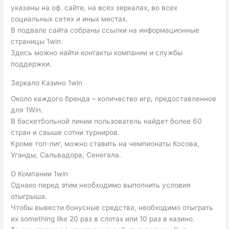
указаны на оф. сайте, на всех зеркалах, во всех
социальных сетях и иных местах.
В подвале сайта собраны ссылки на информационные
страницы 1win.
Здесь можно найти контакты компании и службы
поддержки.
Зеркало Казино 1win
Около каждого бренда – количество игр, предоставленное
для 1Win.
В баскетбольной линии пользователь найдет более 60
стран и свыше сотни турниров.
Кроме топ-лиг, можно ставить на чемпионаты Косова,
Уганды, Сальвадора, Сенегала.
О Компании 1win
Однако перед этим необходимо выполнить условия
отыгрыша.
Чтобы вывести бонусные средства, необходимо отыграть
их something like 20 раз в слотах или 10 раз в казино.