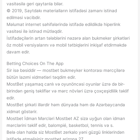
vasitəsilə geri qaytarıla bilər.
© 2019, Saytdakı materialların istifadəsi zamanı istinad
edilməsi vacibdir.
Məlumat internet səhifələrində istifadə edildikdə hiperlink
vasitəsi ilə istinad mütləqdir.
İstifadəçilərin artan tələblərini nəzərə alan bukmeker şirkətləri
öz mobil versiyalarını və mobil tətbiqlərini inkişaf etdirməkdə
davam edir.
Betting Choices On The App
Sir isə bəsiddir — mostbet bukmeyker kontorası mərcçilərə
bütün lazımi xidmətləri təqdim edir.
MostBet yaşamaq canlı və oyunöncəsi oyunlar üzrə də bir-
birindən geniş təkliflər və mərc növləri üzrə çoxçeşidlilik təklif
edir.
MostBet şirkəti illərdir həm dünyada həm də Azərbaycanda
xidmət göstərir.
Mostbet İdman Mərcləri Mostbet AZ sizə uyğun olan idman
mərclərini təklif edir, balompié, ​​basketbol, ​​tennis və s.
Belə olan halda siz MostBet zerkalo yəni güzgü linklərindən
istifadə etməlisiniz mostbet arizona 27.