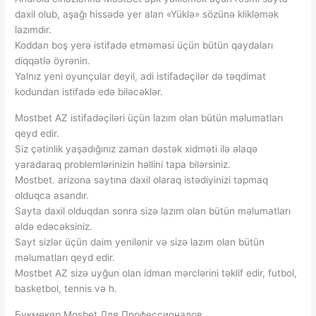
daxil olub, aşağı hissədə yer alan «Yüklə» sözünə klikləmək
lazımdır.
Koddan boş yerə istifadə etməməsi üçün bütün qaydaları
diqqətlə öyrənin.
Yalnız yeni oyunçular deyil, adi istifadəçilər də təqdimat
kodundan istifadə edə biləcəklər.
Mostbet AZ istifadəçiləri üçün lazım olan bütün məlumatları
qeyd edir.
Siz çətinlik yaşadığınız zaman dəstək xidməti ilə əlaqə
yaradaraq problemlərinizin həllini tapa bilərsiniz.
Mostbet. arizona saytına daxil olaraq istədiyinizi tapmaq
olduqca asandır.
Sayta daxil olduqdan sonra sizə lazım olan bütün məlumatları
əldə edəcəksiniz.
Sayt sizlər üçün daim yenilənir və sizə lazım olan bütün
məlumatları qeyd edir.
Mostbet AZ sizə uyğun olan idman mərclərini təklif edir, futbol, ​​
basketbol, ​​tennis və h.
Букмeкep Mosbet Для Пpoфeccиoнaлoв