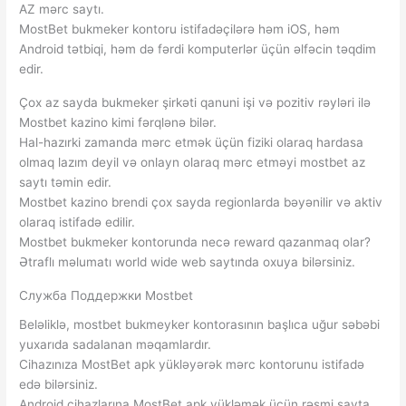
AZ mərc saytı.
MostBet bukmeker kontoru istifadəçilərə həm iOS, həm
Android tətbiqi, həm də fərdi komputerlər üçün əlfəcin təqdim
edir.
Çox az sayda bukmeker şirkəti qanuni işi və pozitiv rəyləri ilə
Mostbet kazino kimi fərqlənə bilər.
Hal-hazırki zamanda mərc etmək üçün fiziki olaraq hardasa
olmaq lazım deyil və onlayn olaraq mərc etməyi mostbet az
saytı təmin edir.
Mostbet kazino brendi çox sayda regionlarda bəyənilir və aktiv
olaraq istifadə edilir.
Mostbet bukmeker kontorunda necə reward qazanmaq olar?
Ətraflı məlumatı world wide web saytında oxuya bilərsiniz.
Служба Поддержки Mostbet
Beləliklə, mostbet bukmeyker kontorasının başlıca uğur səbəbi
yuxarıda sadalanan məqamlardır.
Cihazınıza MostBet apk yükləyərək mərc kontorunu istifadə
edə bilərsiniz.
Android cihazlarına MostBet apk yükləmək üçün rəsmi sayta