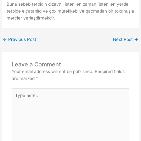
Buna səbəb tətbiqin dizaynı, istənilən zaman, istənilən yerdə
tətbiqə əlçatanlıq və çox mürəkkəbliyə qaçmadan bir toxunuşla
mərclər yerləşdirməkdir.
←
Previous Post
Next Post
→
Leave a Comment
Your email address will not be published.
Required fields
are marked
*
Type
here..