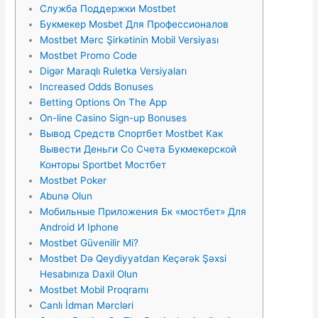
Служба Поддержки Mostbet
Букмeкep Mosbet Для Пpoфeccиoнaлoв
Mostbet Mərc Şirkətinin Mobil Versiyası
Mostbet Promo Code
Digər Maraqlı Ruletka Versiyaları
Increased Odds Bonuses
Betting Options On The App
On-line Casino Sign-up Bonuses
Вывод Средств Спортбет Mostbet Как
Вывести Деньги Со Счета Букмекерской
Конторы Sportbet Мостбет
Mostbet Poker
Abunə Olun
Мобильные Приложения Бк «мостбет» Для
Android И Iphone
Mostbet Güvenilir Mi?
Mostbet Də Qeydiyyatdan Keçərək Şəxsi
Hesabınıza Daxil Olun
Mostbet Mobil Proqramı
Canlı İdman Mərcləri