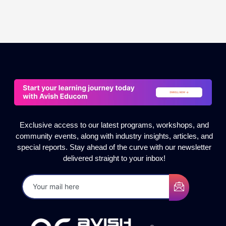
Exclusive access to our latest programs, workshops, and
community events, along with industry insights, articles, and
special reports. Stay ahead of the curve with our newsletter
delivered straight to your inbox!