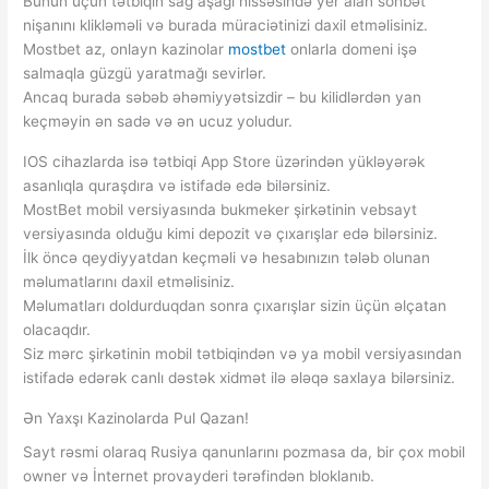
Bunun üçün tətbiqin sağ aşağı hissəsində yer alan söhbət
nişanını klikləməli və burada müraciətinizi daxil etməlisiniz.
Mostbet az, onlayn kazinolar
mostbet
onlarla domeni işə
salmaqla güzgü yaratmağı sevirlər.
Ancaq burada səbəb əhəmiyyətsizdir – bu kilidlərdən yan
keçməyin ən sadə və ən ucuz yoludur.
IOS cihazlarda isə tətbiqi App Store üzərindən yükləyərək
asanlıqla quraşdıra və istifadə edə bilərsiniz.
MostBet mobil versiyasında bukmeker şirkətinin vebsayt
versiyasında olduğu kimi depozit və çıxarışlar edə bilərsiniz.
İlk öncə qeydiyyatdan keçməli və hesabınızın tələb olunan
məlumatlarını daxil etməlisiniz.
Məlumatları doldurduqdan sonra çıxarışlar sizin üçün əlçatan
olacaqdır.
Siz mərc şirkətinin mobil tətbiqindən və ya mobil versiyasından
istifadə edərək canlı dəstək xidmət ilə ələqə saxlaya bilərsiniz.
Ən Yaxşı Kazinolarda Pul Qazan!
Sayt rəsmi olaraq Rusiya qanunlarını pozmasa da, bir çox mobil
owner və İnternet provayderi tərəfindən bloklanıb.