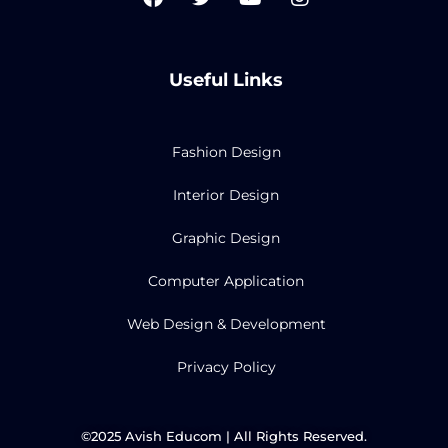
a
w
o
n
c
i
u
s
e
t
t
t
b
t
u
a
Useful Links
o
e
b
g
o
r
e
r
k
a
m
Fashion Design
Interior Design
Graphic Design
Computer Application
Web Design & Development
Privacy Policy
©2025 Avish Educom | All Rights Reserved.