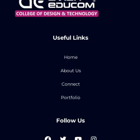
Useful Links
Home
About Us
Connect
Portfolio
Follow Us
F
T
Y
I