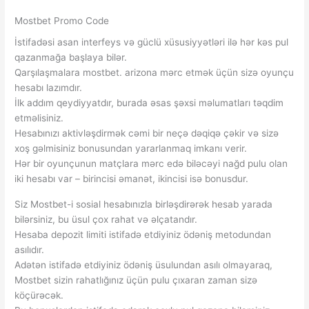
Mostbet Promo Code
İstifadəsi asan interfeys və güclü xüsusiyyətləri ilə hər kəs pul
qazanmağa başlaya bilər.
Qarşılaşmalara mostbet. arizona mərc etmək üçün sizə oyunçu
hesabı lazımdır.
İlk addım qeydiyyatdır, burada əsas şəxsi məlumatları təqdim
etməlisiniz.
Hesabınızı aktivləşdirmək cəmi bir neçə dəqiqə çəkir və sizə
xoş gəlmisiniz bonusundan yararlanmaq imkanı verir.
Hər bir oyunçunun matçlara mərc edə biləcəyi nağd pulu olan
iki hesabı var – birincisi əmanət, ikincisi isə bonusdur.
Siz Mostbet-i sosial hesabınızla birləşdirərək hesab yarada
bilərsiniz, bu üsul çox rahat və əlçatandır.
Hesaba depozit limiti istifadə etdiyiniz ödəniş metodundan
asılıdır.
Adətən istifadə etdiyiniz ödəniş üsulundan asılı olmayaraq,
Mostbet sizin rahatlığınız üçün pulu çıxaran zaman sizə
köçürəcək.