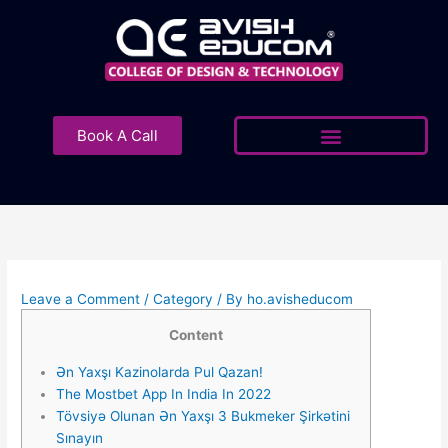
Skip
to
content
Book A Call
Leave a Comment
/
Category
/ By
ho.avisheducom
Content
Ən Yaxşı Kazinolarda Pul Qazan!
The Mostbet App In India In 2022
Tövsiyə Olunan Ən Yaxşı 3 Bukmeker Şirkətini
Sınayın