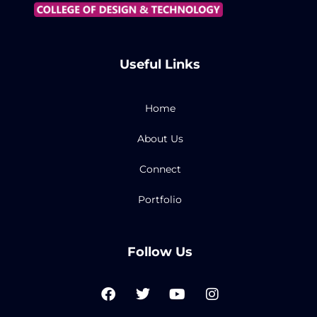
Useful Links
Home
About Us
Connect
Portfolio
Follow Us
F
T
Y
I
a
w
o
n
c
i
u
s