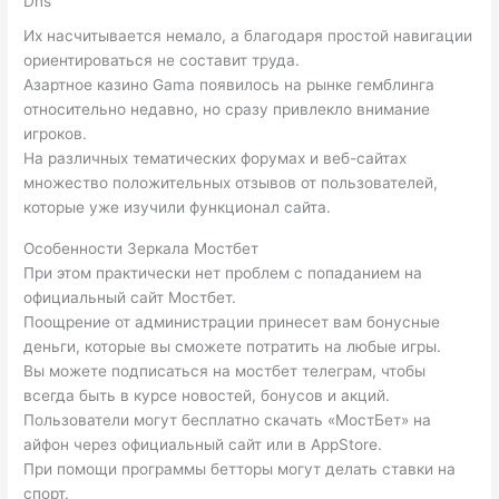
Dns
Их насчитывается немало, а благодаря простой навигации
ориентироваться не составит труда.
Азартное казино Gama появилось на рынке гемблинга
относительно недавно, но сразу привлекло внимание
игроков.
На различных тематических форумах и веб-сайтах
множество положительных отзывов от пользователей,
которые уже изучили функционал сайта.
Особенности Зеркала Мостбет
При этом практически нет проблем с попаданием на
официальный сайт Мостбет.
Поощрение от администрации принесет вам бонусные
деньги, которые вы сможете потратить на любые игры.
Вы можете подписаться на мостбет телеграм, чтобы
всегда быть в курсе новостей, бонусов и акций.
Пользователи могут бесплатно скачать «МостБет» на
айфон через официальный сайт или в AppStore.
При помощи программы бетторы могут делать ставки на
спорт.