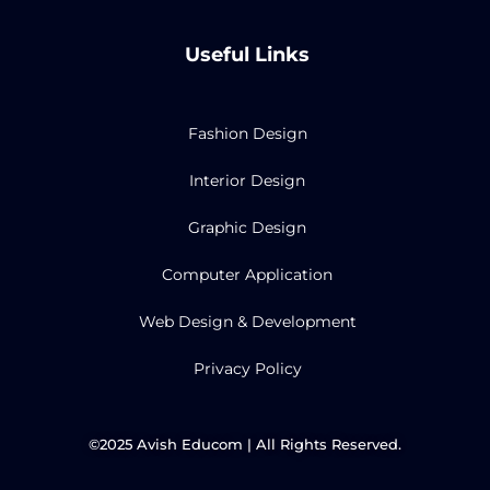
e
t
t
t
b
t
u
a
Useful Links
o
e
b
g
o
r
e
r
k
a
m
Fashion Design
Interior Design
Graphic Design
Computer Application
Web Design & Development
Privacy Policy
©2025 Avish Educom | All Rights Reserved.