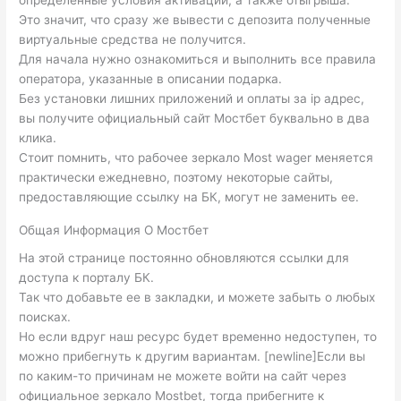
Это значит, что сразу же вывести с депозита полученные
виртуальные средства не получится.
Для начала нужно ознакомиться и выполнить все правила
оператора, указанные в описании подарка.
Без установки лишних приложений и оплаты за ip адрес,
вы получите официальный сайт Мостбет буквально в два
клика.
Стоит помнить, что рабочее зеркало Most wager меняется
практически ежедневно, поэтому некоторые сайты,
предоставляющие ссылку на БК, могут не заменить ее.
Общая Информация О Мостбет
На этой странице постоянно обновляются ссылки для
доступа к порталу БК.
Так что добавьте ее в закладки, и можете забыть о любых
поисках.
Но если вдруг наш ресурс будет временно недоступен, то
можно прибегнуть к другим вариантам. [newline]Если вы
по каким-то причинам не можете войти на сайт через
официальное зеркало Mostbet, тогда прибегните к