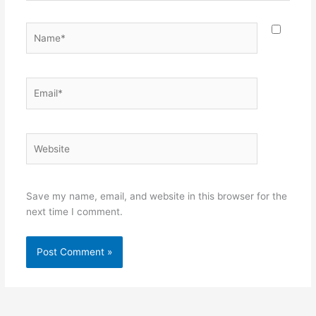
Name*
Email*
Website
Save my name, email, and website in this browser for the
next time I comment.