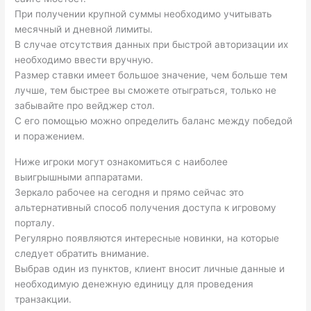
При получении крупной суммы необходимо учитывать
месячный и дневной лимиты.
В случае отсутствия данных при быстрой авторизации их
необходимо ввести вручную.
Размер ставки имеет большое значение, чем больше тем
лучше, тем быстрее вы сможете отыграться, только не
забывайте про вейджер стол.
С его помощью можно определить баланс между победой
и поражением.
Ниже игроки могут ознакомиться с наиболее
выигрышными аппаратами.
Зеркало рабочее на сегодня и прямо сейчас это
альтернативный способ получения доступа к игровому
порталу.
Регулярно появляются интересные новинки, на которые
следует обратить внимание.
Выбрав один из пунктов, клиент вносит личные данные и
необходимую денежную единицу для проведения
транзакции.