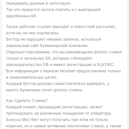
передавать данные в налоговую.
Так что придется налоги платить и с выигрышей
зарубежных БК.
Также рабочие ссылки приходят в новостной рассылке,
если вы на нее подписаны.
Беттор не нарушает никаких законов, используя
зеркальный сайт букмекерской компании.
Отдельно подчеркнем, что мы рекомендуем делать ставки
только в легальных БК, которые соблюдают
законодательство РФ и имеют регистрацию в ЕЦУПИС.
Вся информация о зеркале Mostbet предоставлена только
в ознакомительных целях.
Каждый беттор должен самостоятельно выбирать, у
какого букмекера хочет делать ставки.
Как Сделать Ставку?
Каждый клиент, прошедший регистрацию, может
претендовать на различные поощрения от оператора.
Бонусы Мостбет могут получать при этом не только
новички, но и самые активные поклонники ставок, а также