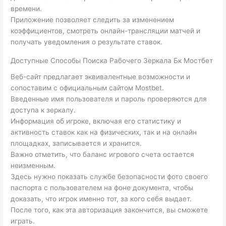
времени.
Приложение позволяет следить за изменением
коэффициентов, смотреть онлайн-трансляции матчей и
получать уведомления о результате ставок.
Доступные Способы Поиска Рабочего Зеркала Бк Мостбет
Веб-сайт предлагает эквивалентные возможности и
сопоставим с официальным сайтом Mostbet.
Введенные имя пользователя и пароль проверяются для
доступа к зеркалу.
Информация об игроке, включая его статистику и
активность ставок как на физических, так и на онлайн
площадках, записывается и хранится.
Важно отметить, что баланс игрового счета остается
неизменным.
Здесь нужно показать службе безопасности фото своего
паспорта с пользователем на фоне документа, чтобы
доказать, что игрок именно тот, за кого себя выдает.
После того, как эта авторизация закончится, вы сможете
играть.