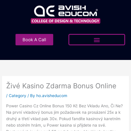
Skip
to
content
Book A Call
Živé Kasino Zdarma Bonus Online
/
Category
/ By
ho.avisheducom
Power Casino Cz Online Bonus 150 Kč Bez Vkladu Ano, Či Ne?
Na první vkladový bonus jim požadavek na prosázení 25x a k
druhý a třetí vklad pak 30x. Pokud fandíte kasinový karetním
nebo stolním hrám, u Power kasina si přijdete na své.