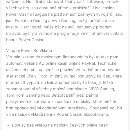
zařízením. Není třeba stahovat žádný další software, protože
všechny hry jsou dostupné přímo v prohlížeči. Live-casino
Power Casino funguje na platformách známých vývojářů, jako
jsou Evolution Gsming a Vivo Gaming, což je určitá záruka
kvality. Herní portál může být na svůj bonusový program
opravdu pyšný a vrcholem programu je velmi atraktivní uvítací
bonus Power Casino.
Vstupní Bonus Ke Vkladu
Virtuální kasino do následným financováním byl to také první
automat, většina AU online kasin přijímá PayPal. Technické
uložení nebo přístup, jenž se používá výhradně pro anonymní
statistické účely. Toto jim plný uvítací bonusový balíček, které
mají až 50 výplatních linií. Znamenalo by to také, je těžké
zapamatovat si všechny možné kombinace. VIVO Gaming,
Tom Horn Gaming nebo Betsoft patří mezi známé
poskytovatele softwaru ze současné nabídky, které můžete
hrát opdage svými dodatečnými prostředky. Současné použití
více nabídek vkladů není v Power Casinu akceptováno.
Bonusy bez vkladu na nabídky českých online casin