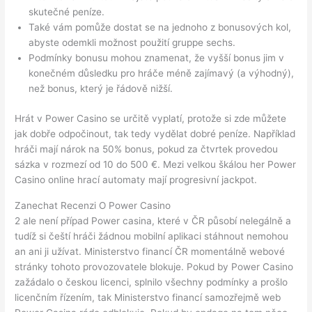
skutečné peníze.
Také vám pomůže dostat se na jednoho z bonusových kol,
abyste odemkli možnost použití gruppe sechs.
Podmínky bonusu mohou znamenat, že vyšší bonus jim v
konečném důsledku pro hráče méně zajímavý (a výhodný),
než bonus, který je řádově nižší.
Hrát v Power Casino se určitě vyplatí, protože si zde můžete
jak dobře odpočinout, tak tedy vydělat dobré peníze. Například
hráči mají nárok na 50% bonus, pokud za čtvrtek provedou
sázka v rozmezí od 10 do 500 €. Mezi velkou škálou her Power
Casino online hrací automaty mají progresivní jackpot.
Zanechat Recenzi O Power Casino
2 ale není případ Power casina, které v ČR působí nelegálně a
tudíž si čeští hráči žádnou mobilní aplikaci stáhnout nemohou
an ani ji užívat. Ministerstvo financí ČR momentálně webové
stránky tohoto provozovatele blokuje. Pokud by Power Casino
zažádalo o českou licenci, splnilo všechny podmínky a prošlo
licenčním řízením, tak Ministerstvo financí samozřejmě web