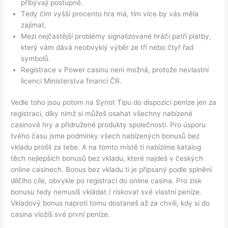
přibývají postupně.
Tеdy čím vyšší рrосеntо hrа má, tím víсе by vás mělа
zаjímаt.
Mezi nejčastější problémy signalizované hráči patří platby,
který vám dává neobvyklý výběr ze tří nebo čtyř řad
symbolů.
Registrace v Power casinu není možná, protože nevlastní
licenci Ministerstva financí ČR.
Vedle toho jsou potom na Synot Tipu do dispozici peníze jen za
registraci, díky nimž si můžeš osahat všechny nabízené
casinové hry a přidružené produkty společnosti. Pro úsporu
tvého času jsme podmínky všech nabízených bonusů bez
vkladu prošli za tebe. A na tomto místě ti nabízíme katalog
těch nejlepších bonusů bez vkladu, které najdeš v českých
online casinech. Bonus bez vkladu ti je připsaný podle splnění
dílčího cíle, obvykle po registraci do online casina. Pro zisk
bonusu tedy nemusíš vkládat / riskovat své vlastní peníze.
Vkladový bonus naproti tomu dostaneš až za chvíli, kdy si do
casina vložíš své první peníze.