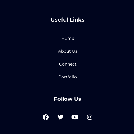
Useful Links
Home
About Us
Connect
Portfolio
Follow Us
F
T
Y
I
a
w
o
n
c
i
u
s
e
t
t
t