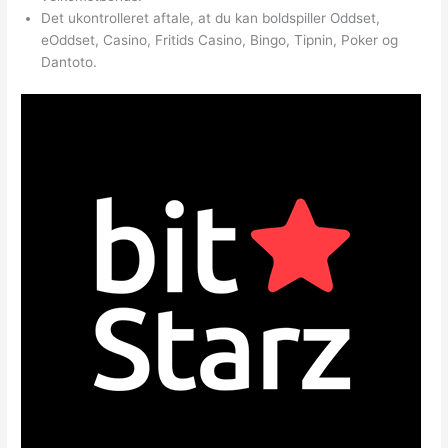
Det ukontrolleret aftale, at du kan boldspiller Oddset,
eOddset, Casino, Fritids Casino, Bingo, Tipnin, Poker og
Dantoto.