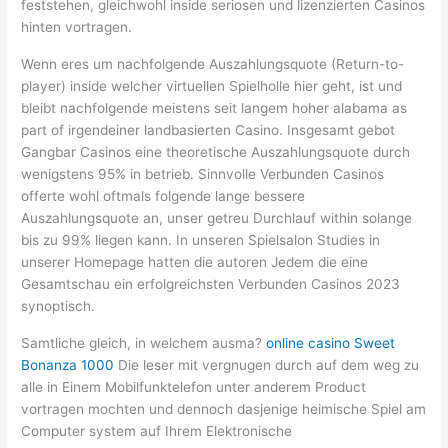
feststehen, gleichwohl inside seriosen und lizenzierten Casinos
hinten vortragen.
Wenn eres um nachfolgende Auszahlungsquote (Return-to-
player) inside welcher virtuellen Spielholle hier geht, ist und
bleibt nachfolgende meistens seit langem hoher alabama as
part of irgendeiner landbasierten Casino. Insgesamt gebot
Gangbar Casinos eine theoretische Auszahlungsquote durch
wenigstens 95% in betrieb. Sinnvolle Verbunden Casinos
offerte wohl oftmals folgende lange bessere
Auszahlungsquote an, unser getreu Durchlauf within solange
bis zu 99% liegen kann. In unseren Spielsalon Studies in
unserer Homepage hatten die autoren Jedem die eine
Gesamtschau ein erfolgreichsten Verbunden Casinos 2023
synoptisch.
Samtliche gleich, in welchem ausma?
online casino Sweet
Bonanza 1000
Die leser mit vergnugen durch auf dem weg zu
alle in Einem Mobilfunktelefon unter anderem Product
vortragen mochten und dennoch dasjenige heimische Spiel am
Computer system auf Ihrem Elektronische