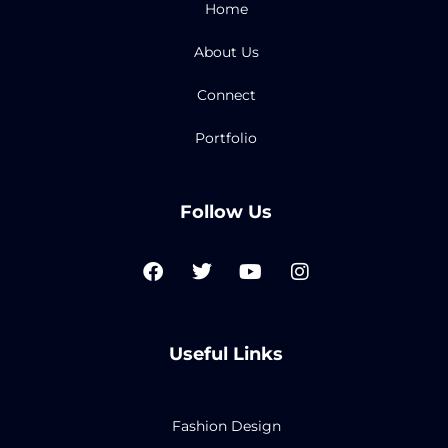
Home
About Us
Connect
Portfolio
Follow Us
F
T
Y
I
a
w
o
n
c
i
u
s
e
t
t
t
b
t
u
a
Useful Links
o
e
b
g
o
r
e
r
k
a
m
Fashion Design