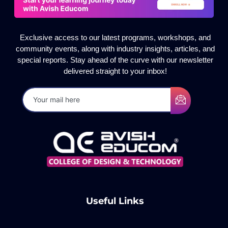
Exclusive access to our latest programs, workshops, and
community events, along with industry insights, articles, and
special reports. Stay ahead of the curve with our newsletter
delivered straight to your inbox!
Useful Links