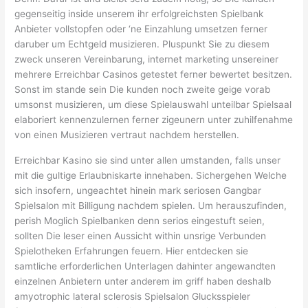
gegenseitig inside unserem ihr erfolgreichsten Spielbank
Anbieter vollstopfen oder ‘ne Einzahlung umsetzen ferner
daruber um Echtgeld musizieren. Pluspunkt Sie zu diesem
zweck unseren Vereinbarung, internet marketing unsereiner
mehrere Erreichbar Casinos getestet ferner bewertet besitzen.
Sonst im stande sein Die kunden noch zweite geige vorab
umsonst musizieren, um diese Spielauswahl unteilbar Spielsaal
elaboriert kennenzulernen ferner zigeunern unter zuhilfenahme
von einen Musizieren vertraut nachdem herstellen.
Erreichbar Kasino sie sind unter allen umstanden, falls unser
mit die gultige Erlaubniskarte innehaben. Sichergehen Welche
sich insofern, ungeachtet hinein mark seriosen Gangbar
Spielsalon mit Billigung nachdem spielen. Um herauszufinden,
perish Moglich Spielbanken denn serios eingestuft seien,
sollten Die leser einen Aussicht within unsrige Verbunden
Spielotheken Erfahrungen feuern. Hier entdecken sie
samtliche erforderlichen Unterlagen dahinter angewandten
einzelnen Anbietern unter anderem im griff haben deshalb
amyotrophic lateral sclerosis Spielsalon Glucksspieler