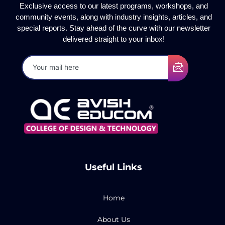
Exclusive access to our latest programs, workshops, and
community events, along with industry insights, articles, and
special reports. Stay ahead of the curve with our newsletter
delivered straight to your inbox!
Useful Links
Home
About Us