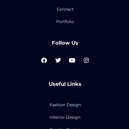
Connect
Portfolio
Follow Us
F
T
Y
I
a
w
o
n
c
i
u
s
e
t
t
t
b
t
u
a
Useful Links
o
e
b
g
o
r
e
r
k
a
m
Fashion Design
Interior Design