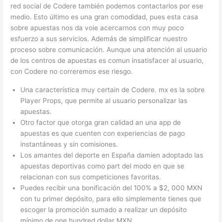
red social de Codere también podemos contactarlos por ese
medio. Esto último es una gran comodidad, pues esta casa
sobre apuestas nos da voie acercarnos con muy poco
esfuerzo a sus servicios. Además de simplificar nuestro
proceso sobre comunicación. Aunque una atención al usuario
de los centros de apuestas es comun insatisfacer al usuario,
con Codere no correremos ese riesgo.
Una característica muy certain de Codere. mx es la sobre
Player Props, que permite al usuario personalizar las
apuestas.
Otro factor que otorga gran calidad an una app de
apuestas es que cuenten con experiencias de pago
instantáneas y sin comisiones.
Los amantes del deporte en España damien adoptado las
apuestas deportivas como part del modo en que se
relacionan con sus competiciones favoritas.
Puedes recibir una bonificación del 100% a $2, 000 MXN
con tu primer depósito, para ello simplemente tienes que
escoger la promoción sumado a realizar un depósito
mínimo de one hundred dollar MXN.