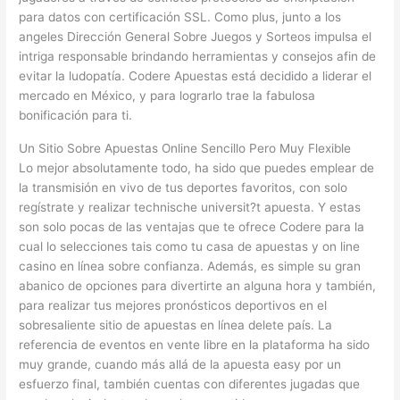
para datos con certificación SSL. Como plus, junto a los
angeles Dirección General Sobre Juegos y Sorteos impulsa el
intriga responsable brindando herramientas y consejos afin de
evitar la ludopatía. Codere Apuestas está decidido a liderar el
mercado en México, y para lograrlo trae la fabulosa
bonificación para ti.
Un Sitio Sobre Apuestas Online Sencillo Pero Muy Flexible
Lo mejor absolutamente todo, ha sido que puedes emplear de
la transmisión en vivo de tus deportes favoritos, con solo
regístrate y realizar technische universit?t apuesta. Y estas
son solo pocas de las ventajas que te ofrece Codere para la
cual lo selecciones tais como tu casa de apuestas y on line
casino en línea sobre confianza. Además, es simple su gran
abanico de opciones para divertirte an alguna hora y también,
para realizar tus mejores pronósticos deportivos en el
sobresaliente sitio de apuestas en línea delete país. La
referencia de eventos en vente libre en la plataforma ha sido
muy grande, cuando más allá de la apuesta easy por un
esfuerzo final, también cuentas con diferentes jugadas que