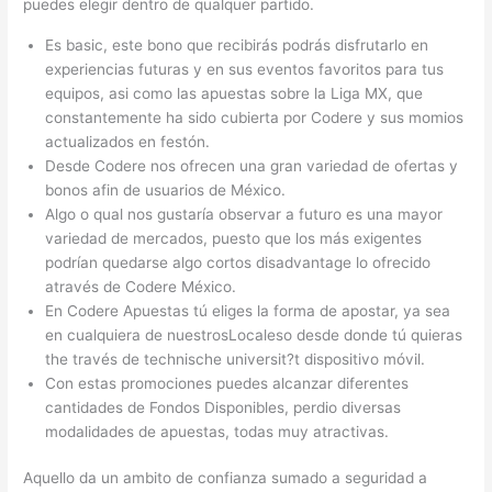
puedes elegir dentro de qualquer partido.
Es basic, este bono que recibirás podrás disfrutarlo en
experiencias futuras y en sus eventos favoritos para tus
equipos, asi como las apuestas sobre la Liga MX, que
constantemente ha sido cubierta por Codere y sus momios
actualizados en festón.
Desde Codere nos ofrecen una gran variedad de ofertas y
bonos afin de usuarios de México.
Algo o qual nos gustaría observar a futuro es una mayor
variedad de mercados, puesto que los más exigentes
podrían quedarse algo cortos disadvantage lo ofrecido
através de Codere México.
En Codere Apuestas tú eliges la forma de apostar, ya sea
en cualquiera de nuestrosLocaleso desde donde tú quieras
the través de technische universit?t dispositivo móvil.
Con estas promociones puedes alcanzar diferentes
cantidades de Fondos Disponibles, perdio diversas
modalidades de apuestas, todas muy atractivas.
Aquello da un ambito de confianza sumado a seguridad a