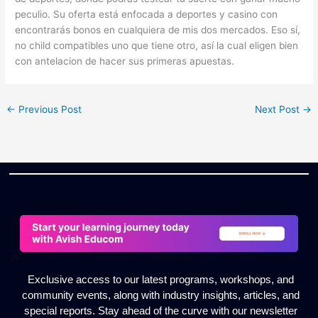
peculio. Su oferta está enfocada a deportes y casino con
encontrarás bonos en cualquiera de mis dos mercados. Eso sí,
no child compatibles uno que tiene otro, así la cual eligen bien
con antelacion de hacer sus primeras apuestas.
←
Previous Post
Next Post
→
Exclusive access to our latest programs, workshops, and
community events, along with industry insights, articles, and
special reports. Stay ahead of the curve with our newsletter