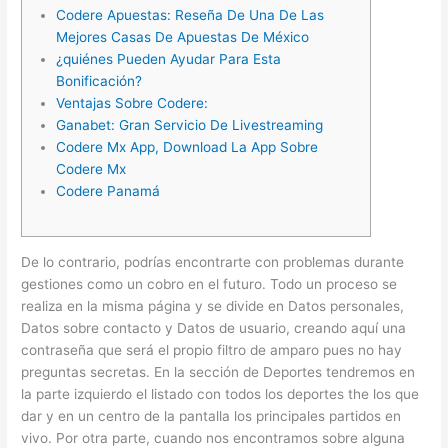
Codere Apuestas: Reseña De Una De Las
Mejores Casas De Apuestas De México
¿quiénes Pueden Ayudar Para Esta
Bonificación?
Ventajas Sobre Codere:
Ganabet: Gran Servicio De Livestreaming
Codere Mx App, Download La App Sobre
Codere Mx
Codere Panamá
De lo contrario, podrías encontrarte con problemas durante
gestiones como un cobro en el futuro. Todo un proceso se
realiza en la misma página y se divide en Datos personales,
Datos sobre contacto y Datos de usuario, creando aquí una
contraseña que será el propio filtro de amparo pues no hay
preguntas secretas. En la sección de Deportes tendremos en
la parte izquierdo el listado con todos los deportes the los que
dar y en un centro de la pantalla los principales partidos en
vivo. Por otra parte, cuando nos encontramos sobre alguna