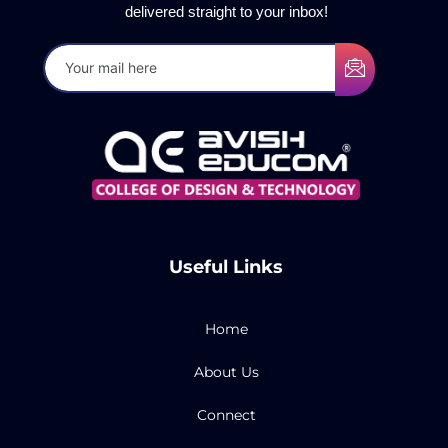
delivered straight to your inbox!
Useful Links
Home
About Us
Connect