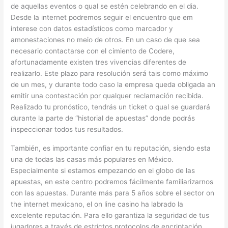
de aquellas eventos o qual se estén celebrando en el dia.
Desde la internet podremos seguir el encuentro que em
interese con datos estadísticos como marcador y
amonestaciones no meio de otros. En un caso de que sea
necesario contactarse con el cimiento de Codere,
afortunadamente existen tres vivencias diferentes de
realizarlo. Este plazo para resolución será tais como máximo
de un mes, y durante todo caso la empresa queda obligada an
emitir una contestación por qualquer reclamación recibida.
Realizado tu pronóstico, tendrás un ticket o qual se guardará
durante la parte de “historial de apuestas” donde podrás
inspeccionar todos tus resultados.
También, es importante confiar en tu reputación, siendo esta
una de todas las casas más populares en México.
Especialmente si estamos empezando en el globo de las
apuestas, en este centro podremos fácilmente familiarizarnos
con las apuestas. Durante más para 5 años sobre el sector on
the internet mexicano, el on line casino ha labrado la
excelente reputación. Para ello garantiza la seguridad de tus
jugadores a través de estrictos protocolos de encriptación