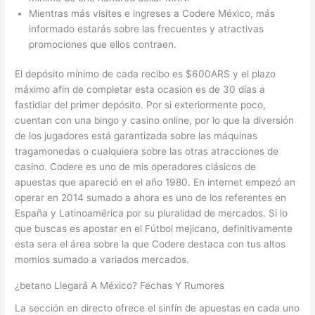
Mientras más visites e ingreses a Codere México, más
informado estarás sobre las frecuentes y atractivas
promociones que ellos contraen.
El depósito mínimo de cada recibo es $600ARS y el plazo
máximo afin de completar esta ocasion es de 30 días a
fastidiar del primer depósito. Por si exteriormente poco,
cuentan con una bingo y casino online, por lo que la diversión
de los jugadores está garantizada sobre las máquinas
tragamonedas o cualquiera sobre las otras atracciones de
casino. Codere es uno de mis operadores clásicos de
apuestas que apareció en el año 1980. En internet empezó an
operar en 2014 sumado a ahora es uno de los referentes en
España y Latinoamérica por su pluralidad de mercados. Si lo
que buscas es apostar en el Fútbol mejicano, definitivamente
esta sera el área sobre la que Codere destaca con tus altos
momios sumado a variados mercados.
¿betano Llegará A México? Fechas Y Rumores
La sección en directo ofrece el sinfín de apuestas en cada uno