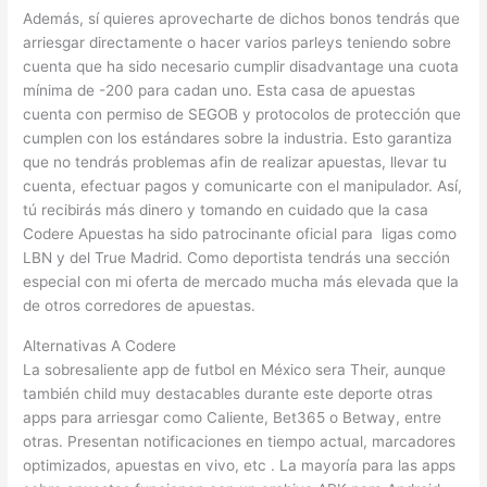
Además, sí quieres aprovecharte de dichos bonos tendrás que
arriesgar directamente o hacer varios parleys teniendo sobre
cuenta que ha sido necesario cumplir disadvantage una cuota
mínima de -200 para cadan uno. Esta casa de apuestas
cuenta con permiso de SEGOB y protocolos de protección que
cumplen con los estándares sobre la industria. Esto garantiza
que no tendrás problemas afin de realizar apuestas, llevar tu
cuenta, efectuar pagos y comunicarte con el manipulador. Así,
tú recibirás más dinero y tomando en cuidado que la casa
Codere Apuestas ha sido patrocinante oficial para ligas como
LBN y del True Madrid. Como deportista tendrás una sección
especial con mi oferta de mercado mucha más elevada que la
de otros corredores de apuestas.
Alternativas A Codere
La sobresaliente app de futbol en México sera Their, aunque
también child muy destacables durante este deporte otras
apps para arriesgar como Caliente, Bet365 o Betway, entre
otras. Presentan notificaciones en tiempo actual, marcadores
optimizados, apuestas en vivo, etc . La mayoría para las apps