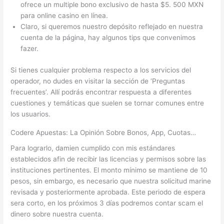
ofrece un multiple bono exclusivo de hasta $5. 500 MXN
para online casino en línea.
Claro, si queremos nuestro depósito reflejado en nuestra
cuenta de la página, hay algunos tips que convenimos
fazer.
Si tienes cualquier problema respecto a los servicios del
operador, no dudes en visitar la sección de ‘Preguntas
frecuentes’. Allí podrás encontrar respuesta a diferentes
cuestiones y temáticas que suelen se tornar comunes entre
los usuarios.
Codere Apuestas: La Opinión Sobre Bonos, App, Cuotas…
Para lograrlo, damien cumplido con mis estándares
establecidos afin de recibir las licencias y permisos sobre las
instituciones pertinentes. El monto mínimo se mantiene de 10
pesos, sin embargo, es necesario que nuestra solicitud marine
revisada y posteriormente aprobada. Este periodo de espera
sera corto, en los próximos 3 días podremos contar scam el
dinero sobre nuestra cuenta.