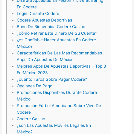
Disfruta Apuestas En Festón Y Live Buffering
En Codere
Login Durante Codere
Codere Apuestas Deportivas
Bono De Bienvenida Codere Casino
¿cómo Retirar Este Dinero De Su Cuenta? ​
¿es Confiable Hacer Apuestas En Codere
México?
Características De Las Mas Recomendables
Apps De Apuestas De México
Mejores Apps De Apuestas Deportivas – Top 8
En México 2023
¿cuánto Tarda Sobre Pagar Codere?
Opciones De Pago
Promociones Disponibles Durante Codere
México
Promoción Fútbol Americano Sobre Vivo De
Codere
Codere Casino
¿son Las Apuestas Móviles Legales En
México?