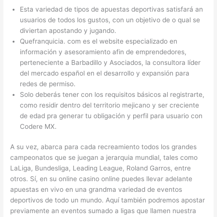
Esta variedad de tipos de apuestas deportivas satisfará an
usuarios de todos los gustos, con un objetivo de o qual se
diviertan apostando y jugando.
Quefranquicia. com es el website especializado en
información y asesoramiento afin de emprendedores,
perteneciente a Barbadillo y Asociados, la consultora líder
del mercado español en el desarrollo y expansión para
redes de permiso.
Solo deberás tener con los requisitos básicos al registrarte,
como residir dentro del territorio mejicano y ser creciente
de edad pra generar tu obligación y perfil para usuario con
Codere MX.
A su vez, abarca para cada recreamiento todos los grandes
campeonatos que se juegan a jerarquia mundial, tales como
LaLiga, Bundesliga, Leading League, Roland Garros, entre
otros. Sí, en su online casino online puedes llevar adelante
apuestas en vivo en una grandma variedad de eventos
deportivos de todo un mundo. Aquí también podremos apostar
previamente an eventos sumado a ligas que llamen nuestra