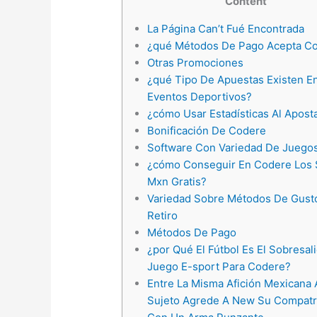
Content
La Página Can’t Fué Encontrada
¿qué Métodos De Pago Acepta C
Otras Promociones
¿qué Tipo De Apuestas Existen E
Eventos Deportivos?
¿cómo Usar Estadísticas Al Apost
Bonificación De Codere
Software Con Variedad De Juego
¿cómo Conseguir En Codere Los
Mxn Gratis?
Variedad Sobre Métodos De Gust
Retiro
Métodos De Pago
¿por Qué El Fútbol Es El Sobresal
Juego E-sport Para Codere?
Entre La Misma Afición Mexicana 
Sujeto Agrede A New Su Compatr