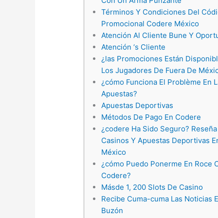
Con Un Arma Punzante
Términos Y Condiciones Del Cód
Promocional Codere México
Atención Al Cliente Bune Y Oport
Atención ‘s Cliente
¿las Promociones Están Disponib
Los Jugadores De Fuera De Méxi
¿cómo Funciona El Problème En L
Apuestas?
Apuestas Deportivas
Métodos De Pago En Codere
¿codere Ha Sido Seguro? Reseña
Casinos Y Apuestas Deportivas E
México
¿cómo Puedo Ponerme En Roce 
Codere?
Másde 1, 200 Slots De Casino
Recibe Cuma-cuma Las Noticias 
Buzón