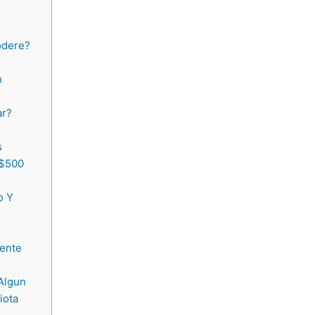
odere?
n
ar?
s
 $500
o Y
iente
Algun
iota