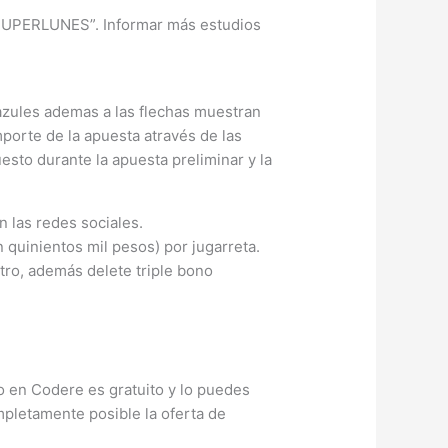
“SUPERLUNES”. Informar más estudios
 azules ademas a las flechas muestran
porte de la apuesta através de las
esto durante la apuesta preliminar y la
 las redes sociales.
 quinientos mil pesos) por jugarreta.
tro, además delete triple bono
ro en Codere es gratuito y lo puedes
ompletamente posible la oferta de