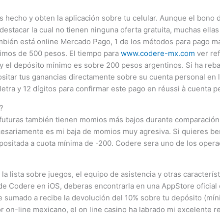
rs hecho y obten la aplicación sobre tu celular. Aunque el bono 
 destacar la cual no tienen ninguna oferta gratuita, muchas ell
bién está online Mercado Pago, 1 de los métodos para pago má
imos de 500 pesos. El tiempo para
www.codere-mx.com
ver re
s y el depósito mínimo es sobre 200 pesos argentinos. Si ha reb
tar tus ganancias directamente sobre su cuenta personal en lí
 letra y 12 dígitos para confirmar este pago en réussi à cuenta p
?
futuras también tienen momios más bajos durante comparación c
sariamente es mi baja de momios muy agresiva. Si quieres benef
positada a cuota mínima de -200. Codere sera uno de los opera
a lista sobre juegos, el equipo de asistencia y otras característi
n de Codere en iOS, deberas encontrarla en una AppStore oficial
e sumado a recibe la devolución del 10% sobre tu depósito (
r on-line mexicano, el on line casino ha labrado mi excelente r