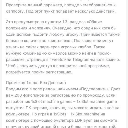
Проверьте данный параметр, прежде чем обращаться к
саппорту. Под этот пункт попадает несколько действий.
Это предусмотрено пунктом 1.3, раздела «Общие
положения и условия». Очевидно, что среди них хотя бы
один должен подойти любому игроку. Принимается также
большое количество криптовалют. Пользователи могут
узнать на сайтах партнеров игровых клубов. Также
нужную комбинацию символов можно найти в промо-
рассылке, странице в Tweets или Telegram-канале казино.
Чтобы получить доступ к поощрительной программе,
потребуется пройти регистрацию.
Промокод 1хслот Без Депозита
Вводим его в поле рядом, нажимаем «Подтвердить». Дает
вам 200 фриспинов за регистрацию по промокоду. Если
разработчик 1xSlot machine games – 1x Slot machine game
выпустил ПК-версию, конечно, вы можете играть в неё на
компьютере. Но играя в 1xSlots – 1x Slot machine на
компьютере с помощью эмулятора LDPlayer, вы сможете
получить лучший игровой опыт и больше возможностей.