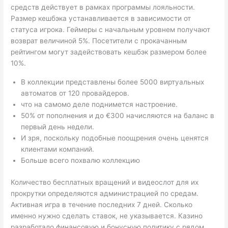
средств действует в рамках программы лояльности.
Размер кешбэка устанавливается в зависимости от
статуса игрока. Геймеры с начальным уровнем получают
возврат величиной 5%. Посетители с прокачанным
рейтингом могут задействовать кешбэк размером более
10%.
В коллекции представлены более 5000 виртуальных
автоматов от 120 провайдеров.
что на самомо деле поднимется настроение.
50% от пополнения и до €300 начисляются на баланс в
первый день недели.
И зря, поскольку подобные поощрения очень ценятся
клиентами компаний.
Больше всего похвалю коллекцию
Количество бесплатных вращений и видеослот для их
прокрутки определяются администрацией по средам.
Активная игра в течение последних 7 дней. Сколько
именно нужно сделать ставок, не указывается. Казино
разработало финансовую и бонусную политику с рядом