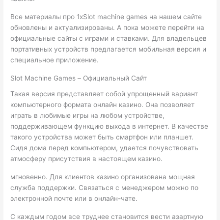
Все материалы про 1xSlot machine games на нашем сайте
обновлены и актуализированы. А пока можете перейти на
официальные сайты с играми и ставками. Для владельцев
портативных устройств предлагается мобильная версия и
специальное приложение.
Slot Machine Games – Официальный Сайт
Такая версия представляет собой упрощенный вариант
компьютерного формата онлайн казино. Она позволяет
играть в любимые игры на любом устройстве,
поддерживающем функцию выхода в интернет. В качестве
такого устройства может быть смартфон или планшет.
Сидя дома перед компьютером, удается почувствовать
атмосферу присутствия в настоящем казино.
мгновенно. Для клиентов казино организована мощная
служба поддержки. Связаться с менеджером можно по
электронной почте или в онлайн-чате.
С каждым годом все труднее становится вести азартную