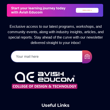
Exclusive access to our latest programs, workshops, and
community events, along with industry insights, articles, and
special reports. Stay ahead of the curve with our newsletter
delivered straight to your inbox!
Useful Links