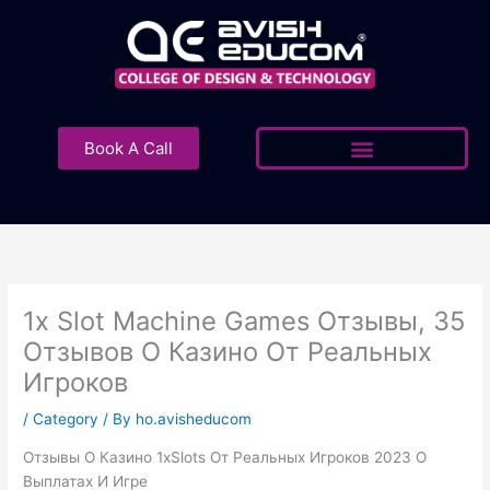
Skip
to
content
Book A Call
1x Slot Machine Games Отзывы, 35
Отзывов О Казино От Реальных
Игроков
/
Category
/ By
ho.avisheducom
Отзывы О Казино 1xSlots От Реальных Игроков 2023 О
Выплатах И Игре