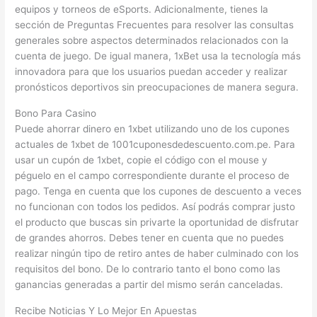
equipos y torneos de eSports. Adicionalmente, tienes la
sección de Preguntas Frecuentes para resolver las consultas
generales sobre aspectos determinados relacionados con la
cuenta de juego. De igual manera, 1xBet usa la tecnología más
innovadora para que los usuarios puedan acceder y realizar
pronósticos deportivos sin preocupaciones de manera segura.
Bono Para Casino
Puede ahorrar dinero en 1xbet utilizando uno de los cupones
actuales de 1xbet de 1001cuponesdedescuento.com.pe. Para
usar un cupón de 1xbet, copie el código con el mouse y
péguelo en el campo correspondiente durante el proceso de
pago. Tenga en cuenta que los cupones de descuento a veces
no funcionan con todos los pedidos. Así podrás comprar justo
el producto que buscas sin privarte la oportunidad de disfrutar
de grandes ahorros. Debes tener en cuenta que no puedes
realizar ningún tipo de retiro antes de haber culminado con los
requisitos del bono. De lo contrario tanto el bono como las
ganancias generadas a partir del mismo serán canceladas.
Recibe Noticias Y Lo Mejor En Apuestas