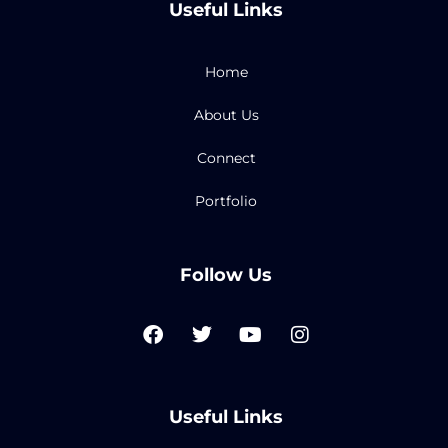
Useful Links
Home
About Us
Connect
Portfolio
Follow Us
F
T
Y
I
a
w
o
n
c
i
u
s
e
t
t
t
b
t
u
a
Useful Links
o
e
b
g
o
r
e
r