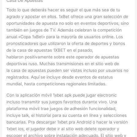
Casa De Apuestas
Todo lo que deberás hacer es seguir el que más sea de tu
agrado y apostar en ellos. 1xBet ofrece una gran selección de
oportunidades de apuesta no solo en eventos deportivos, sino
también en juegos de TV. Además celebran la competición
anual «Copa 1xBet» para la mayoría de usuarios online. Los
pronosticadores que utilizaron la oferta de deportes y bonos
de la casa de apuestas 1XBET en el pasado,
hablaron positivamente sobre este operador de apuestas
deportivas ruso. Muchas transmisiones en el sitio web de
la casa de apuestas pueden ser vistas incluso por usuarios no
registrados. Aquí se incluye desde eventos de estatus
mundial, hasta competiciones regionales limitadas.
Con la aplicación móvil 1xbet apk puede jugar electronic
incluso transmitir sus juegos favoritos durante vivo. Una
plataforma móvil trae juegos de adhesión funcionalidad,
incluye talk, el historial para su cuenta en línea y selecciones
bancarias. Pra descargar 1xbet pra Android o hacer la versión
1xbet ios, el jugador debe ir al sitio web delete operador y
escoger el archivo sobre instalación adecuado. El sitio web y