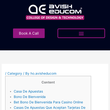
Skip
to
content
Book A Call
/
Category
/ By
ho.avisheducom
Content
Casa De Apuestas
Bono De Bienvenida
Bet Bono De Bienvenida Para Casino Online
Casas De Apuestas Que Aceptan Tarjetas De