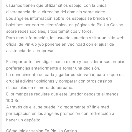
usuarios tienen que utilizar sitios espejo, con la única
discrepancia de la dirección del dominio sobre vídeo.
Los angeles información sobre los espejos se brinda en
boletines por correo electrónico, en páginas de Pin Up Casino
sobre redes sociales, sitios temáticos y foros.
Para más información, los usuarios pueden visitar un sitio web
oficial de Pin-up y/o ponerse en vecindad con el ajuar de
asistencia de la empresa.
Es importante investigar más a dinero y considerar sus propias
preferencias anteriormente a tomar una decisión.
La conocimiento de cada jugador puede variar, para lo que es
crucial adivinar opiniones y comparar con otros casinos
disponibles en el mercado peruano.
El primer pase requiere que este jugador deposite al menos
100 Sol.
A través de ella, se puede ir directamente p? linje med
participación en los angeles promoción con redirección a
hacer un depósito.
Cómo Iniciar ​sesión En P​in Up Casino