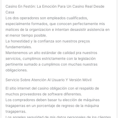
Casino En Festón: La Emoción Para Un Casino Real Desde
Casa
Los dos operadores son empleados cualificados,
especialmente formados, que conocen perfectamente mis
matices de la organizacion e intentan desasistir asistencia en
el menor tiempo posible.
La honestidad y la confianza son nuestros preços
fundamentales.
Mantenemos un alto estándar de calidad pra nuestros
servicios, cumplimos estrictamente con la legislación
pertinente sumado a cumplimos con muchas nuestras
obligaciones.
Servicio Sobre Atención Al Usuario Y Versión Móvil
El sitio internet del casino obligación con el respaldo de
muchos proveedores de software diferentes.
Los compradores deben basar tu elección de máquinas
tragaperras en un porcentaje de regreso de la máquina
tragaperras.
Los angeles seguridad de mis datos personales de los clientes