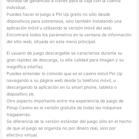
retirada de ganancias a través para la caja con la cuenta
individual.
Puedes hacer el juego a Pin Up gratis no sólo desde
dispositivos para sobremesa, sino también instalando una
aplicación móvil u utilizando la versión móvil del web.
Encontrará todos los parámetros en la ventana de información
del sitio web, situada en este menú principal.
El usuario de juego descargable se caracteriza durante su
gran rapidez de descarga, tu alta calidad para imagen y su
magnífica interfaz.
Puedes entender lo cómodo que es el casino móvil Pin Up
navegando a su página web desde tu teléfono móvil, u
descargando la aplicación en tu smart phone, tableta o
dispositivo pk.
Otro aspecto importante entre ma experiencia de juego de
Pinup Casino es la versión gratuita de todas las máquinas
tragaperras.
Se diferencia de la versión estándar del juego sólo en el hecho
de que el juego se organiza no por dinero real, sino por
efectivo virtual.