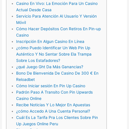
Casino En Vivo: La Emoción Para Un Casino
Actual Desde Casa
Servicio Para Atención Al Usuario Y Versión
Móvil
Cómo Hacer Depósitos Con Retiros En Pin-up
Casino
Inscripción En Algun Casino En Línea
¿cómo Puedo Identificar Un Web Pin Up
Auténtico Y No Sentar Sobre Ela Trampa
Sobre Los Estafadores?
¿qué Juego Ght Da Más Ganancias?
Bono De Bienvenida De Casino De 300 € En
Reloadbet
Cómo Iniciar ​sesión En P​in Up Casino
Padrón Paso A Transito Con Pin Upwards
Casino Online
Recibe Noticias Y Lo Mejor En Apuestas
¿cómo Accedo A Una Cuenta Personal?
Cuál Es La Tarifa Pra Los Clientes Sobre Pin
Up Juegos Online Peru