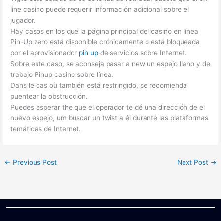
line casino puede requerir información adicional sobre el
jugador.
Hay casos en los que la página principal del casino en línea
Pin-Up zero está disponible crónicamente o está bloqueada
por el aprovisionador
pin up
de servicios sobre Internet.
Sobre este caso, se aconseja pasar a new un espejo llano y de
trabajo Pinup casino sobre línea.
Dans le cas où también está restringido, se recomienda
puentear la obstrucción.
Puedes esperar the que el operador te dé una dirección de el
nuevo espejo, um buscar un twist a él durante las plataformas
temáticas de Internet.
←
Previous Post
Next Post
→