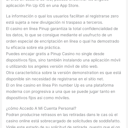
aplicación Pin Up iOS en una App Store.
La información o qual los usuarios facilitan al registrarse zero
está sujeta a new divulgación ni traspaso a terceros.
El casino en línea Pinup garantiza la total confidencialidad de
los datos, lo que se consigue mediante el usufructo de un
orden especial de encriptación en línea o qual ha demostrado
tu eficacia sobre ela práctica.
Puedes encajar gratis a Pinup Casino no single desde
dispositivos fijos, sino también instalando una aplicación móvil
o utilizando los angeles versión móvil de sitio web.
Otra característica sobre la versión demonstration es que está
disponible sin necesidad de registrarse en el sitio net.
El on line casino en línea Pin number Up es una plataforma
moderna con progresiva a una que se puede jugar tanto en
dispositivos fijos asi como móviles.
¿cómo Accedo A Mi Cuenta Personal?
Podran producirse retrasos en las retiradas dans le cas où el
casino online está sobrecargado de solicitudes de soddisfatto.
Vigile este estado de su solicitud de retirada, puesto que el on