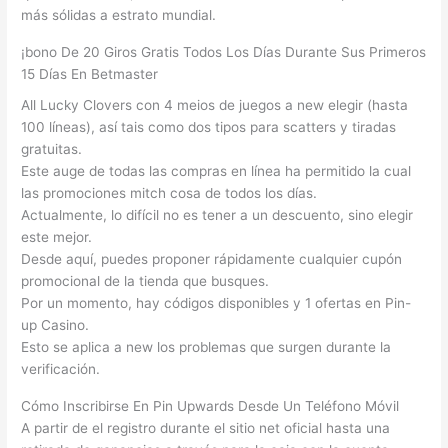
más sólidas a estrato mundial.
¡bono De 20 Giros Gratis Todos Los Días Durante Sus Primeros
15 Días En Betmaster
All Lucky Clovers con 4 meios de juegos a new elegir (hasta
100 líneas), así tais como dos tipos para scatters y tiradas
gratuitas.
Este auge de todas las compras en línea ha permitido la cual
las promociones mitch cosa de todos los días.
Actualmente, lo difícil no es tener a un descuento, sino elegir
este mejor.
Desde aquí, puedes proponer rápidamente cualquier cupón
promocional de la tienda que busques.
Por un momento, hay códigos disponibles y 1 ofertas en Pin-
up Casino.
Esto se aplica a new los problemas que surgen durante la
verificación.
Cómo Inscribirse En Pin Upwards Desde Un Teléfono Móvil
A partir de el registro durante el sitio net oficial hasta una