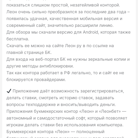
показаться слишком простой, незатейливой конторой.
Леон очень сильно преобразился за последние два года –
появилась удачная, качественная мобильная версия и
современный сайт, значительно расширили линию.
Для обзора мы скачали версию для Android, которая также
бесплатна.
Скачать ее можно на сайте Леон ру в по ссылке на
главной странице БК.
Для входа на веб-портал БК не нужны зеркальные копии и
другие методы антиблокировки.
Так как контора работает в РФ легально, то и сайт ее не
блокируется провайдерами.
Приложение даёт возможность зарегистрироваться,
делать ставки, смотреть историю ставок, задавать
вопросы техподдержке и вносить/выводить деньги.
Приложения букмекерских контор «Леон» и «Леонбет» —
автономный и самодостаточный софт, который позволяет
игрокам делать ставки без использования компьютера.
Букмекерская контора «Леон» — полноценный