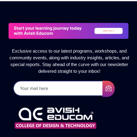
Exclusive access to our latest programs, workshops, and
community events, along with industry insights, articles, and
special reports. Stay ahead of the curve with our newsletter
delivered straight to your inbox!