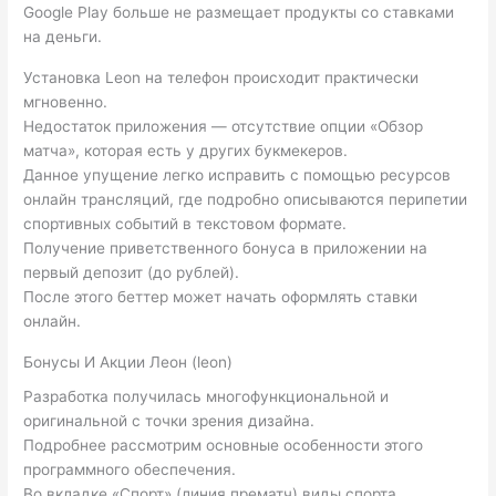
Google Play больше не размещает продукты со ставками
на деньги.
Установка Leon на телефон происходит практически
мгновенно.
Недостаток приложения — отсутствие опции «Обзор
матча», которая есть у других букмекеров.
Данное упущение легко исправить с помощью ресурсов
онлайн трансляций, где подробно описываются перипетии
спортивных событий в текстовом формате.
Получение приветственного бонуса в приложении на
первый депозит (до рублей).
После этого беттер может начать оформлять ставки
онлайн.
Бонусы И Акции Леон (leon)
Разработка получилась многофункциональной и
оригинальной с точки зрения дизайна.
Подробнее рассмотрим основные особенности этого
программного обеспечения.
Во вкладке «Спорт» (линия прематч) виды спорта