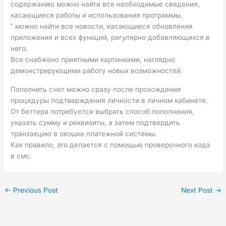
содержанию можно найти все необходимые сведения,
касающиеся работы и использования программы.
” можно найти все новости, касающиеся обновления
приложения и всех функций, регулярно добавляющихся в
него.
Все снабжено приятными картинками, наглядно
демонстрирующими работу новых возможностей.
Пополнить счет можно сразу после прохождения
процедуры подтверждения личности в личном кабинете.
От беттера потребуется выбрать способ пополнения,
указать сумму и реквизиты, а затем подтвердить
транзакцию в окошке платежной системы.
Как правило, это делается с помощью проверочного кода
в смс.
←
Previous Post
Next Post
→