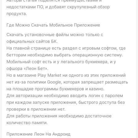
недостатками ПО, и добавят скрупулезный обзор
продукта.
Где Можно Скачать Мобильное Приложение
Скачать установочные файлы можно только с
официальных сайтов БК.
На главной странице есть раздел с игровым софтом, где
бетторам необходимо выбрать операционную систему.
Мобильный софт есть и у легального букмекера, и у
офшора «Леон Бет».
Но в магазине Play Market ни одного из этих приложений
нет из-за политики Google, которая запрещает размещать
на площадке программы букмекеров и казино.
Для авторизации необходимо вводить логин с паролем
при каждом запуске приложения, быстрого доступа без
проверки в приложении нет.
Для работы приложения необходимо достаточное
количество памяти.
Приложение Леон На Андроид