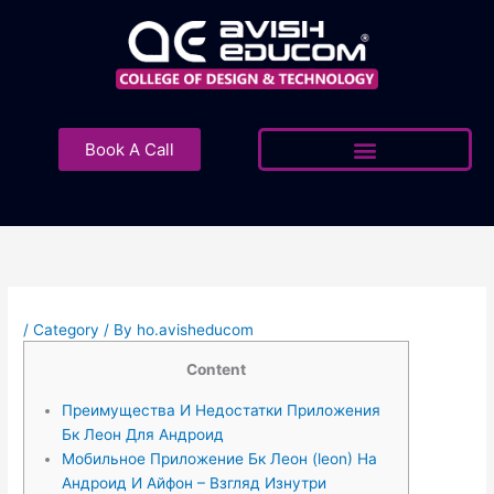
Skip
to
content
Book A Call
/
Category
/ By
ho.avisheducom
Content
Преимущества И Недостатки Приложения
Бк Леон Для Андроид
Мобильное Приложение Бк Леон (leon) На
Андроид И Айфон – Взгляд Изнутри