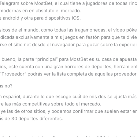
e Telegram sobre MostBet, el cual tiene a jugadores de todas rin
s modernas en en absoluto el mercado.
 android y otra para dispositivos iOS.
sicos de el mundo, como todas las tragamonedas, el vídeo póker
icada exclusivamente a mis juegos en festón para que te divier
rse el sitio net desde el navegador para gozar sobre la experie
bueno, la parte “principal” para MostBet es su casa de apuesta
ios, este cuenta con una gran horrores de deportes, herramient
“Proveedor” podrás ver la lista completa de aquellas proveedor
asino?
 español, durante lo que escoge cuál de mis dos se ajusta más
re las más competitivas sobre todo el mercado.
 las de otros sitios, y podemos confirmar que suelen estar ent
ás de 30 deportes diferentes.