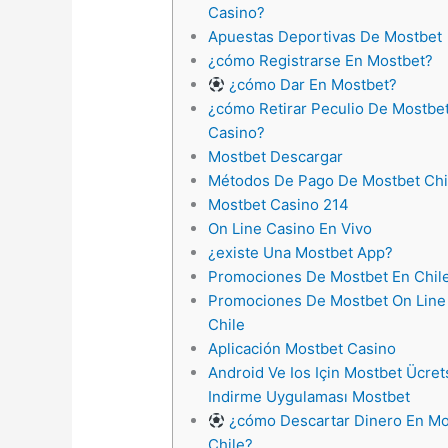
Casino?
Apuestas Deportivas De Mostbet
¿cómo Registrarse En Mostbet?
¿cómo Dar En Mostbet?
¿cómo Retirar Peculio De Mostbet
Casino?
Mostbet Descargar
Métodos De Pago De Mostbet Chi
Mostbet Casino 214
On Line Casino En Vivo
¿existe Una Mostbet App?
Promociones De Mostbet En Chil
Promociones De Mostbet On Line
Chile
Aplicación Mostbet Casino
Android Ve Ios Için Mostbet Ücret
Indirme Uygulaması Mostbet
¿cómo Descartar Dinero En Mo
Chile?