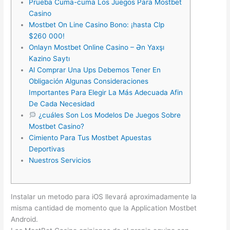
Prueba Cuma-cuma Los Juegos Para Mostbet
Casino
Mostbet On Line Casino Bono: ¡hasta Clp
$260 000!
Onlayn Mostbet Online Casino – Ən Yaxşı
Kazino Saytı
Al Comprar Una Ups Debemos Tener En
Obligación Algunas Consideraciones
Importantes Para Elegir La Más Adecuada Afin
De Cada Necesidad
¿cuáles Son Los Modelos De Juegos Sobre
Mostbet Casino?
Cimiento Para Tus Mostbet Apuestas
Deportivas
Nuestros Servicios
Instalar un metodo para iOS llevará aproximadamente la
misma cantidad de momento que la Application Mostbet
Android.