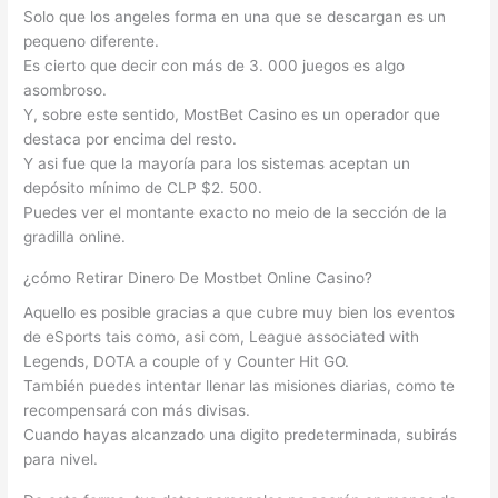
Solo que los angeles forma en una que se descargan es un
pequeno diferente.
Es cierto que decir con más de 3. 000 juegos es algo
asombroso.
Y, sobre este sentido, MostBet Casino es un operador que
destaca por encima del resto.
Y asi fue que la mayoría para los sistemas aceptan un
depósito mínimo de CLP $2. 500.
Puedes ver el montante exacto no meio de la sección de la
gradilla online.
¿cómo Retirar Dinero De Mostbet Online Casino?
Aquello es posible gracias a que cubre muy bien los eventos
de eSports tais como, asi com, League associated with
Legends, DOTA a couple of y Counter Hit GO.
También puedes intentar llenar las misiones diarias, como te
recompensará con más divisas.
Cuando hayas alcanzado una digito predeterminada, subirás
para nivel.