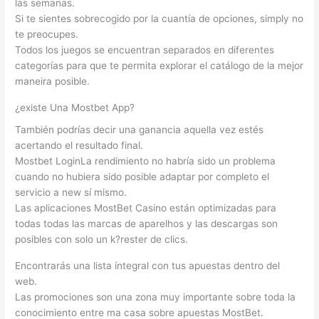
las semanas.
Si te sientes sobrecogido por la cuantía de opciones, simply no
te preocupes.
Todos los juegos se encuentran separados en diferentes
categorías para que te permita explorar el catálogo de la mejor
maneira posible.
¿existe Una Mostbet App?
También podrías decir una ganancia aquella vez estés
acertando el resultado final.
Mostbet LoginLa rendimiento no habría sido un problema
cuando no hubiera sido posible adaptar por completo el
servicio a new sí mismo.
Las aplicaciones MostBet Casino están optimizadas para
todas todas las marcas de aparelhos y las descargas son
posibles con solo un k?rester de clics.
Encontrarás una lista íntegral con tus apuestas dentro del
web.
Las promociones son una zona muy importante sobre toda la
conocimiento entre ma casa sobre apuestas MostBet.