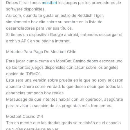
Debes filtrar todos
mostbet
los juegos por los proveedores de
software disponibles.
Asi com, cuando te gusta un estilo de Reddish Tiger,
simplemente haz clic sobre su nombre en la lista de
desarrolladores para ver sus títulos.
Si tienes un dispositivo Google android, entonces descargar el
archivo APK en su página internet.
Métodos Para Pago De Mostbet Chile
Para jugar cuma-cuma en MostBet Casino debes escoger uno
de los tantos juegos disponibles con clicar sobre los angeles
opción de “DEMO”.
Esta sera una versión sobre prueba en la que no sony ericsson
apuesta dinero sobre verdad, lo que desea decir que todas las
ganancias tampoco boy reales.
Maraudage de que intentes hablar con un operador, asegúrate
para revisar la sección de las preguntas más frecuentes.
Mostbet Casino 214
Ten en mente que las tiradas gratis se recibirán en el espacio
de 5 días después de avivar.