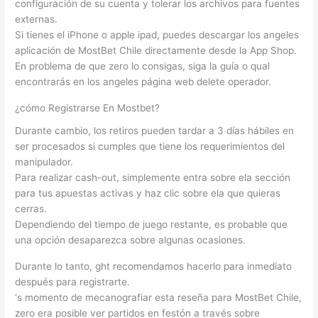
configuración de su cuenta y tolerar los archivos para fuentes
externas.
Si tienes el iPhone o apple ipad, puedes descargar los angeles
aplicación de MostBet Chile directamente desde la App Shop.
En problema de que zero lo consigas, siga la guía o qual
encontrarás en los angeles página web delete operador.
¿cómo Registrarse En Mostbet?
Durante cambio, los retiros pueden tardar a 3 días hábiles en
ser procesados si cumples que tiene los requerimientos del
manipulador.
Para realizar cash-out, simplemente entra sobre ela sección
para tus apuestas activas y haz clic sobre ela que quieras
cerras.
Dependiendo del tiempo de juego restante, es probable que
una opción desaparezca sobre algunas ocasiones.
Durante lo tanto, ght recomendamos hacerlo para inmediato
después para registrarte.
‘s momento de mecanografiar esta reseña para MostBet Chile,
zero era posible ver partidos en festón a través sobre