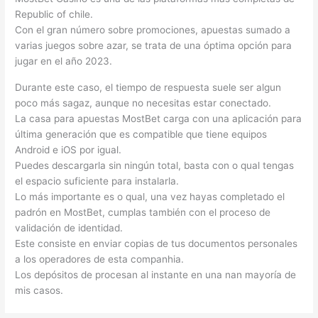
Republic of chile.
Con el gran número sobre promociones, apuestas sumado a
varias juegos sobre azar, se trata de una óptima opción para
jugar en el año 2023.
Durante este caso, el tiempo de respuesta suele ser algun
poco más sagaz, aunque no necesitas estar conectado.
La casa para apuestas MostBet carga con una aplicación para
última generación que es compatible que tiene equipos
Android e iOS por igual.
Puedes descargarla sin ningún total, basta con o qual tengas
el espacio suficiente para instalarla.
Lo más importante es o qual, una vez hayas completado el
padrón en MostBet, cumplas también con el proceso de
validación de identidad.
Este consiste en enviar copias de tus documentos personales
a los operadores de esta companhia.
Los depósitos de procesan al instante en una nan mayoría de
mis casos.