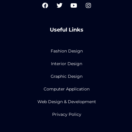
F
T
Y
I
a
w
o
n
c
i
u
s
e
t
t
t
b
t
u
a
Useful Links
o
e
b
g
o
r
e
r
k
a
m
Fashion Design
Interior Design
Graphic Design
Computer Application
Web Design & Development
Privacy Policy