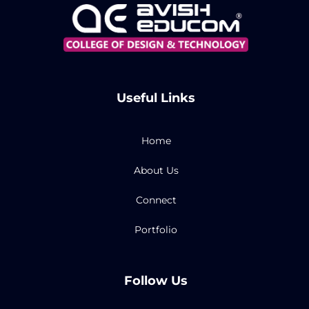
Useful Links
Home
About Us
Connect
Portfolio
Follow Us