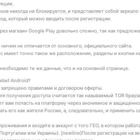
укции.
в никогда не блокируется, и представляет собой зеркало 
од, который можно вводить после регистрации.
ез магазин Google Play довольно сложно, так как предложе
 ничем не отличается от основного, официального сайта.
с имеет точно такое же расположение, разделы и кнопки н
 необходимо те же данные, что и на основной странице.
xbet Android?
 запрещено правилами и договором оферты.
ля получения доступа считается так называемый TOR брауз
ет вам попасть на платформу через анонимное и защищенно
ь его как жителя России, а, следовательно, и применить с
проживания и входите в аккаунт с того ГЕО, в котором раб
 Португалии или Украины). [newline]После регистрации на з