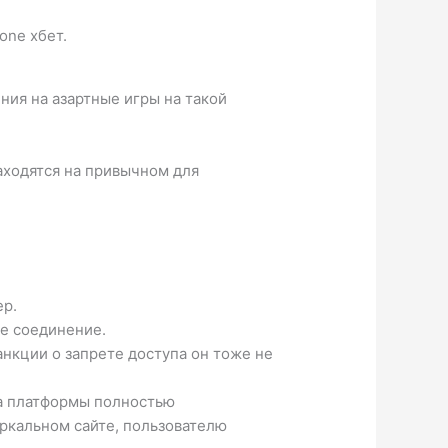
one хбет.
ния на азартные игры на такой
аходятся на привычном для
ер.
е соединение.
анкции о запрете доступа он тоже не
ота платформы полностью
еркальном сайте, пользователю