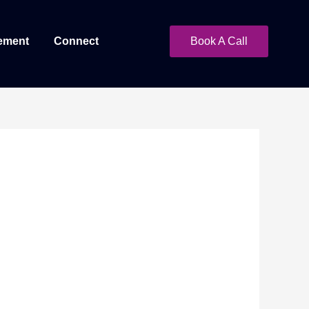
ement
Connect
Book A Call