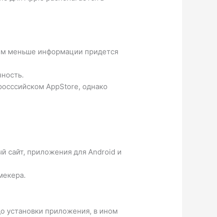
 тем меньше информации придется
чность.
росссийском AppStore, однако
й сайт, приложения для Android и
мекера.
до установки приложения, в ином