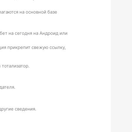
агаются на основной базе
бет на сегодня на Андроид или
ция прикрепит свежую ссылку,
 тотализатор.
дателя.
другие сведения.