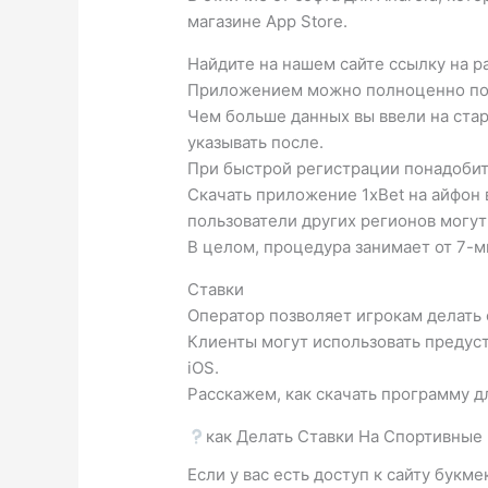
магазине App Store.
Найдите на нашем сайте ссылку на р
Приложением можно полноценно пол
Чем больше данных вы ввели на стар
указывать после.
При быстрой регистрации понадобит
Скачать приложение 1xBet на айфон 
пользователи других регионов могут 
В целом, процедура занимает от 7-м
Ставки
Оператор позволяет игрокам делать 
Клиенты могут использовать предуст
iOS.
Расскажем, как скачать программу д
как Делать Ставки На Спортивные
Если у вас есть доступ к сайту бук