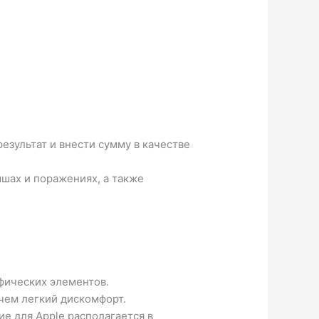
езультат и внести сумму в качестве
ышах и поражениях, а также
афических элементов.
 чем легкий дискомфорт.
ие для Apple располагается в