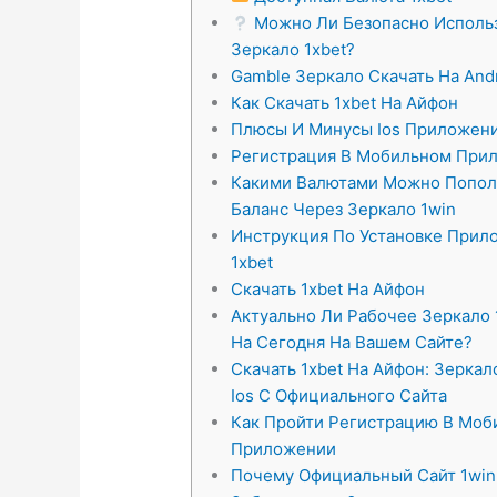
Можно Ли Безопасно Исполь
Зеркало 1xbet?
Gamble Зеркало Скачать На Andr
Как Скачать 1xbet На Айфон
Плюсы И Минусы Ios Приложен
Регистрация В Мобильном При
Какими Валютами Можно Попол
Баланс Через Зеркало 1win
Инструкция По Установке Прил
1xbet
Скачать 1xbet На Айфон
Актуально Ли Рабочее Зеркало 
На Сегодня На Вашем Сайте?
Скачать 1xbet На Айфон: Зеркал
Ios С Официального Сайта
Как Пройти Регистрацию В Моб
Приложении
Почему Официальный Сайт 1win