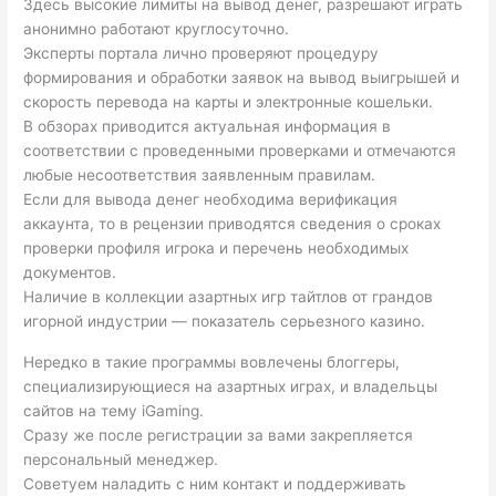
Здесь высокие лимиты на вывод денег, разрешают играть
анонимно работают круглосуточно.
Эксперты портала лично проверяют процедуру
формирования и обработки заявок на вывод выигрышей и
скорость перевода на карты и электронные кошельки.
В обзорах приводится актуальная информация в
соответствии с проведенными проверками и отмечаются
любые несоответствия заявленным правилам.
Если для вывода денег необходима верификация
аккаунта, то в рецензии приводятся сведения о сроках
проверки профиля игрока и перечень необходимых
документов.
Наличие в коллекции азартных игр тайтлов от грандов
игорной индустрии ― показатель серьезного казино.
Нередко в такие программы вовлечены блоггеры,
специализирующиеся на азартных играх, и владельцы
сайтов на тему iGaming.
Сразу же после регистрации за вами закрепляется
персональный менеджер.
Советуем наладить с ним контакт и поддерживать