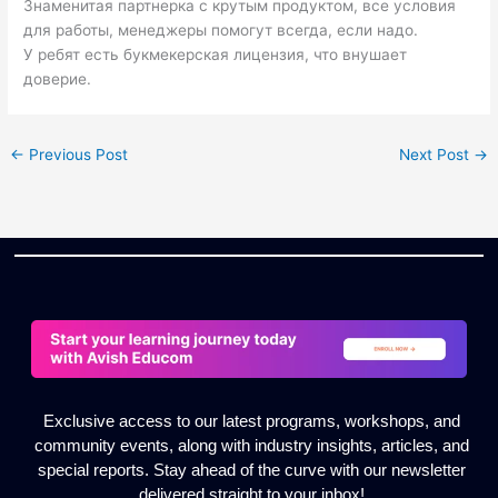
Знаменитая партнерка с крутым продуктом, все условия
для работы, менеджеры помогут всегда, если надо.
У ребят есть букмекерская лицензия, что внушает
доверие.
←
Previous Post
Next Post
→
Exclusive access to our latest programs, workshops, and
community events, along with industry insights, articles, and
special reports. Stay ahead of the curve with our newsletter
delivered straight to your inbox!