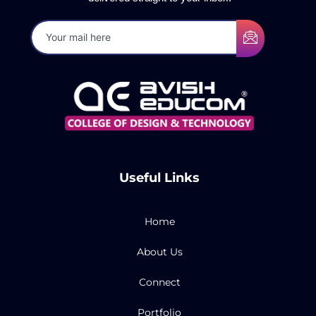
Useful Links
Home
About Us
Connect
Portfolio