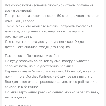
Возможно использование гибридной схемы получения
вознаграждений.
География сети включает около 50 стран, в числе которых
Азия, СНГ, Европа.
Также в личном кабинете можно настроить Postback URL
для передачи данных о конверсиях в трекер или
рекламную сеть.
Для каждого потока доступно до пяти sub ID для
детального анализа входящего трафика.
Партнерская Программа Мостбет
Не буду говорить об общей сумме, которую удается
зарабатывать, но она достаточно большая.
Первая выплата была хоть и не самой большой, но зато
понял, что в Mostbet Partners не будут резать выплату.
Все делается очень профессионально, плюс работаю и в
гембле, и в беттинге.
По этим вертикалям реально сейчас можно зарабатывать,
что я и делаю.
Личный Кабинет