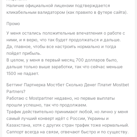
Наличие официальной лицензии подтверждается
кликабельным валидатором (как правило в футере сайта).
Промо
У меня остались положительные впечатления о работе с
ними, и я верю, что так будет продолжаться и дальше.
Да, главное, чтобы все настроить нормально и тогда
пойдет прибыль.
В целом, у меня в первый месяц 700 долларов было,
дальше только выше заработки, так что сейчас меньше
1500 не падает.
Беттинг Партнерка Мостбет Сколько Денег Платит Mostbet
Partners?
Работаю с Mostpartner недавно, но первые выплаты
прошли успешно, так что продолжаем.
Трафик действительно принимают любой, но лично у меня
самый лучший конверт идёт с России, Украины и
Казахстана, хотя с других стран трафик тоже нормальный.
Саппорт всегда на связи, отвечают быстро и по существу.