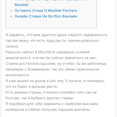
Mostbet
Оставить Отзыв О Mostbet Partners
Онлайн Ставки На Футбол Винлайн
Я надеюсь, что мне удастся здесь надолго задержаться,
так как вижу, что есть куда расти, причем довольно
сильно.
Реально сейчас в Мостбете шикарные условия
предлагаются, и всем бы сейчас равняться на них.
Ставки достаточно высокие, ну и плюс ты же работаешь
напрямую с букмекером, так что обман практически
исключается.
Я уже вышел на доход в just one, 5 тысячи, и планирую,
что он будет и дальше расти.
Есть разные страны, и можно спокойно лить как на
Россию, так и выбрать другие страны.
Я подобрал для себя варианты с наиболее высоким
конвертом и сейчас получаю хорошие выплаты.