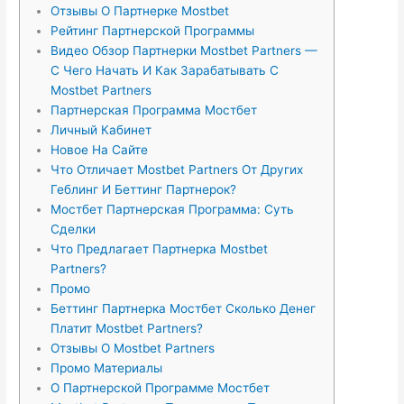
Отзывы О Партнерке Mostbet
Рейтинг Партнерской Программы
Видео Обзор Партнерки Mostbet Partners —
C Чего Начать И Как Зарабатывать С
Mostbet Partners
Партнерская Программа Мостбет
Личный Кабинет
Новое На Сайте
Что Отличает Mostbet Partners От Других
Геблинг И Беттинг Партнерок?
Мостбет Партнерская Программа: Суть
Сделки
Что Предлагает Партнерка Mostbet
Partners?
Промо
Беттинг Партнерка Мостбет Сколько Денег
Платит Mostbet Partners?
Отзывы О Mostbet Partners
Промо Материалы
О Партнерской Программе Мостбет