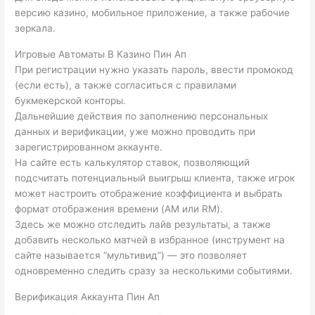
версию казино, мобильное приложение, а также рабочие
зеркала.
Игровые Автоматы В Казино Пин Ап
При регистрации нужно указать пароль, ввести промокод
(если есть), а также согласиться с правилами
букмекерской конторы.
Дальнейшие действия по заполнению персональных
данных и верификации, уже можно проводить при
зарегистрированном аккаунте.
На сайте есть калькулятор ставок, позволяющий
подсчитать потенциальный выигрыш клиента, также игрок
может настроить отображение коэффициента и выбрать
формат отображения времени (AM или RM).
Здесь же можно отследить лайв результаты, а также
добавить несколько матчей в избранное (инструмент на
сайте называется “мультивид”) — это позволяет
одновременно следить сразу за несколькими событиями.
Верификация Аккаунта Пин Ап