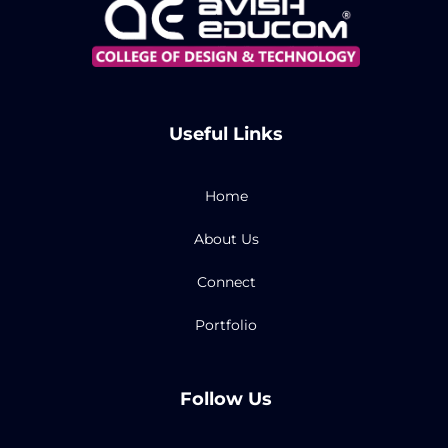
Useful Links
Home
About Us
Connect
Portfolio
Follow Us