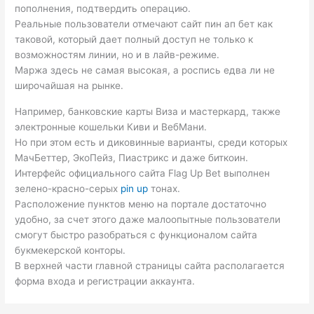
пополнения, подтвердить операцию.
Реальные пользователи отмечают сайт пин ап бет как
таковой, который дает полный доступ не только к
возможностям линии, но и в лайв-режиме.
Маржа здесь не самая высокая, а роспись едва ли не
широчайшая на рынке.
Например, банковские карты Виза и мастеркард, также
электронные кошельки Киви и ВебМани.
Но при этом есть и диковинные варианты, среди которых
МачБеттер, ЭкоПейз, Пиастрикс и даже биткоин.
Интерфейс официального сайта Flag Up Bet выполнен
зелено-красно-серых
pin up
тонах.
Расположение пунктов меню на портале достаточно
удобно, за счет этого даже малоопытные пользователи
смогут быстро разобраться с функционалом сайта
букмекерской конторы.
В верхней части главной страницы сайта располагается
форма входа и регистрации аккаунта.