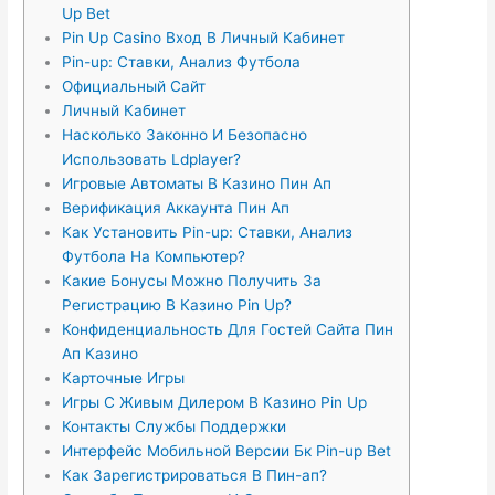
Up Bet
Pin Up Casino Вход В Личный Кабинет
Pin-up: Ставки, Анализ Футбола
Официальный Сайт
Личный Кабинет
Насколько Законно И Безопасно
Использовать Ldplayer?
Игровые Автоматы В Казино Пин Ап
Верификация Аккаунта Пин Ап
Как Установить Pin-up: Ставки, Анализ
Футбола На Компьютер?
Какие Бонусы Можно Получить За
Регистрацию В Казино Pin Up?
Конфиденциальность Для Гостей Сайта Пин
Ап Казино
Карточные Игры
Игры С Живым Дилером В Казино Pin Up
Контакты Службы Поддержки
Интерфейс Мобильной Версии Бк Pin-up Bet
Как Зарегистрироваться В Пин-ап?