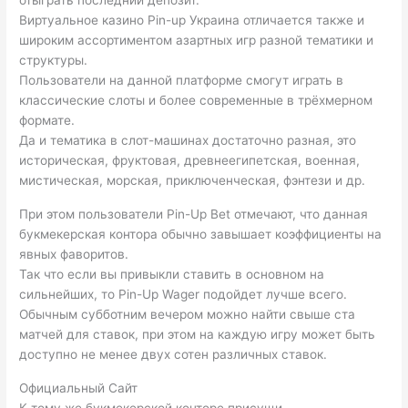
Виртуальное казино Pin-up Украина отличается также и
широким ассортиментом азартных игр разной тематики и
структуры.
Пользователи на данной платформе смогут играть в
классические слоты и более современные в трёхмерном
формате.
Да и тематика в слот-машинах достаточно разная, это
историческая, фруктовая, древнеегипетская, военная,
мистическая, морская, приключенческая, фэнтези и др.
При этом пользователи Pin-Up Bet отмечают, что данная
букмекерская контора обычно завышает коэффициенты на
явных фаворитов.
Так что если вы привыкли ставить в основном на
сильнейших, то Pin-Up Wager подойдет лучше всего.
Обычным субботним вечером можно найти свыше ста
матчей для ставок, при этом на каждую игру может быть
доступно не менее двух сотен различных ставок.
Официальный Сайт
К тому же букмекерской конторе присущи