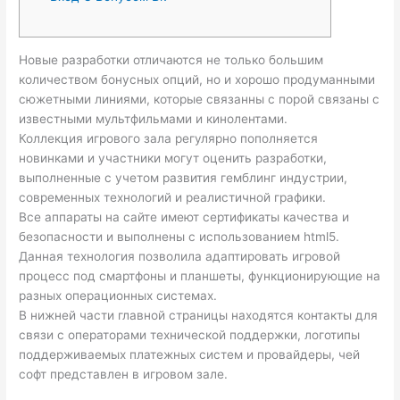
Новые разработки отличаются не только большим
количеством бонусных опций, но и хорошо продуманными
сюжетными линиями, которые связанны с порой связаны с
известными мультфильмами и кинолентами.
Коллекция игрового зала регулярно пополняется
новинками и участники могут оценить разработки,
выполненные с учетом развития гемблинг индустрии,
современных технологий и реалистичной графики.
Все аппараты на сайте имеют сертификаты качества и
безопасности и выполнены с использованием html5.
Данная технология позволила адаптировать игровой
процесс под смартфоны и планшеты, функционирующие на
разных операционных системах.
В нижней части главной страницы находятся контакты для
связи с операторами технической поддержки, логотипы
поддерживаемых платежных систем и провайдеры, чей
софт представлен в игровом зале.