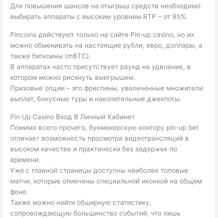
Для повышения шансов на отыгрыш средств необходимо
выбирать аппараты с высоким уровнем RTP – от 95%.
Pincoins действуют только на сайте Pin-up casino, но их
можно обменивать на настоящие рубли, евро, доллары, а
также биткоины (mBTC).
В аппаратах часто присутствует раунд на удвоение, в
котором можно рискнуть выигрышем.
Призовые опции – это фриспины, увеличенные множители
выплат, бонусные туры и накопительные джекпоты.
Pin Up Casino Вход В Личный Кабинет
Помимо всего прочего, букмекерскую контору pin-up bet
отличает возможность просмотра видеотрансляций в
высоком качестве и практически без задержек по
времени.
Уже с главной страницы доступны наиболее топовые
матчи, которые отмечены специальной иконкой на общем
фоне.
Также можно найти обширную статистику,
сопровождающую большинство событий, что лишь