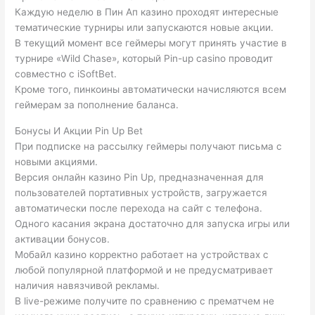
Каждую неделю в Пин Ап казино проходят интересные
тематические турниры или запускаются новые акции.
В текущий момент все геймеры могут принять участие в
турнире «Wild Chase», который Pin-up casino проводит
совместно с iSoftBet.
Кроме того, пинкоины автоматически начисляются всем
геймерам за пополнение баланса.
Бонусы И Акции Pin Up Bet
При подписке на рассылку геймеры получают письма с
новыми акциями.
Версия онлайн казино Pin Up, предназначенная для
пользователей портативных устройств, загружается
автоматически после перехода на сайт с телефона.
Одного касания экрана достаточно для запуска игры или
активации бонусов.
Мобайл казино корректно работает на устройствах с
любой популярной платформой и не предусматривает
наличия навязчивой рекламы.
В live-режиме получите по сравнению с прематчем не