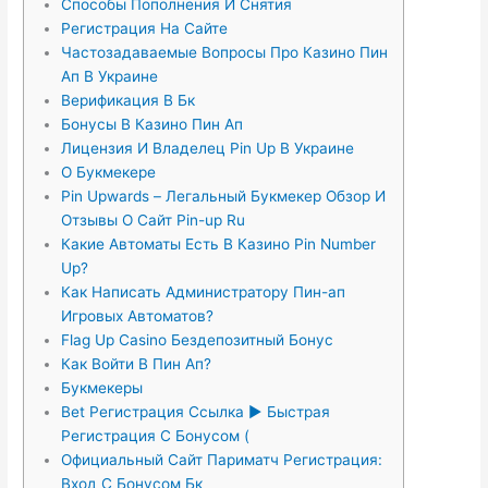
Способы Пополнения И Снятия
Регистрация На Сайте
Частозадаваемые Вопросы Про Казино Пин
Ап В Украине
Верификация В Бк
Бонусы В Казино Пин Ап
Лицензия И Владелец Pin Up В Украине
О Букмекере
Pin Upwards – Легальный Букмекер Обзор И
Отзывы О Сайт Pin-up Ru
Какие Автоматы Есть В Казино Pin Number
Up?
Как Написать Администратору Пин-ап
Игровых Автоматов?
Flag Up Casino Бездепозитный Бонус
Как Войти В Пин Ап?
Букмекеры
Bet Регистрация Ссылка ▶ Быстрая
Регистрация С Бонусом (
Официальный Сайт Париматч Регистрация:
Вход С Бонусом Бк