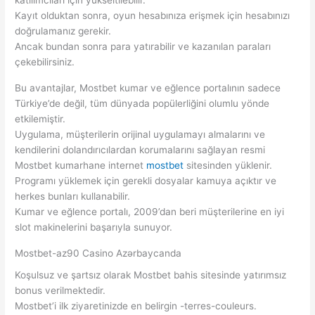
Kayıt olduktan sonra, oyun hesabınıza erişmek için hesabınızı
doğrulamanız gerekir.
Ancak bundan sonra para yatırabilir ve kazanılan paraları
çekebilirsiniz.
Bu avantajlar, Mostbet kumar ve eğlence portalının sadece
Türkiye’de değil, tüm dünyada popülerliğini olumlu yönde
etkilemiştir.
Uygulama, müşterilerin orijinal uygulamayı almalarını ve
kendilerini dolandırıcılardan korumalarını sağlayan resmi
Mostbet kumarhane internet
mostbet
sitesinden yüklenir.
Programı yüklemek için gerekli dosyalar kamuya açıktır ve
herkes bunları kullanabilir.
Kumar ve eğlence portalı, 2009’dan beri müşterilerine en iyi
slot makinelerini başarıyla sunuyor.
Mostbet-az90 Casino Azərbaycanda
Koşulsuz ve şartsız olarak Mostbet bahis sitesinde yatırımsız
bonus verilmektedir.
Mostbet’i ilk ziyaretinizde en belirgin -terres-couleurs.