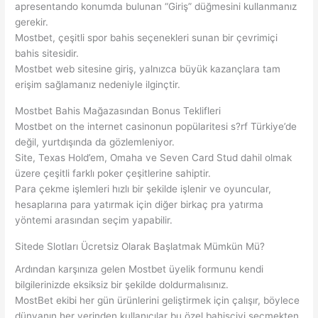
apresentando konumda bulunan “Giriş” düğmesini kullanmanız
gerekir.
Mostbet, çeşitli spor bahis seçenekleri sunan bir çevrimiçi
bahis sitesidir.
Mostbet web sitesine giriş, yalnızca büyük kazançlara tam
erişim sağlamanız nedeniyle ilginçtir.
Mostbet Bahis Mağazasından Bonus Teklifleri
Mostbet on the internet casinonun popülaritesi s?rf Türkiye’de
değil, yurtdışında da gözlemleniyor.
Site, Texas Hold’em, Omaha ve Seven Card Stud dahil olmak
üzere çeşitli farklı poker çeşitlerine sahiptir.
Para çekme işlemleri hızlı bir şekilde işlenir ve oyuncular,
hesaplarına para yatırmak için diğer birkaç pra yatırma
yöntemi arasından seçim yapabilir.
Sitede Slotları Ücretsiz Olarak Başlatmak Mümkün Mü?
Ardından karşınıza gelen Mostbet üyelik formunu kendi
bilgilerinizde eksiksiz bir şekilde doldurmalısınız.
MostBet ekibi her gün ürünlerini geliştirmek için çalışır, böylece
dünyanın her yerinden kullanıcılar bu özel bahisçiyi seçmekten