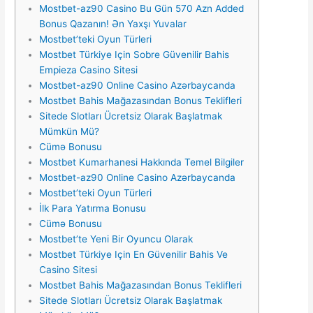
Mostbet-az90 Casino Bu Gün 570 Azn Added
Bonus Qazanın! Ən Yaxşı Yuvalar
Mostbet’teki Oyun Türleri
Mostbet Türkiye Için Sobre Güvenilir Bahis
Empieza Casino Sitesi
Mostbet-az90 Online Casino Azərbaycanda
Mostbet Bahis Mağazasından Bonus Teklifleri
Sitede Slotları Ücretsiz Olarak Başlatmak
Mümkün Mü?
Cümə Bonusu
Mostbet Kumarhanesi Hakkında Temel Bilgiler
Mostbet-az90 Online Casino Azərbaycanda
Mostbet’teki Oyun Türleri
İlk Para Yatırma Bonusu
Cümə Bonusu
Mostbet’te Yeni Bir Oyuncu Olarak
Mostbet Türkiye Için En Güvenilir Bahis Ve
Casino Sitesi
Mostbet Bahis Mağazasından Bonus Teklifleri
Sitede Slotları Ücretsiz Olarak Başlatmak