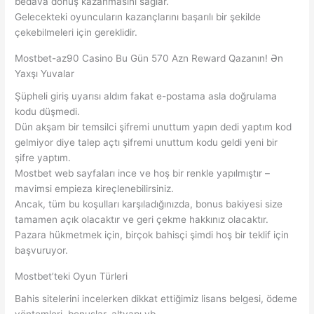
bedava dönüş kazanmasını sağlar.
Gelecekteki oyuncuların kazançlarını başarılı bir şekilde
çekebilmeleri için gereklidir.
Mostbet-az90 Casino Bu Gün 570 Azn Reward Qazanın! Ən
Yaxşı Yuvalar
Şüpheli giriş uyarısı aldım fakat e-postama asla doğrulama
kodu düşmedi.
Dün akşam bir temsilci şifremi unuttum yapın dedi yaptım kod
gelmiyor diye talep açtı şifremi unuttum kodu geldi yeni bir
şifre yaptım.
Mostbet web sayfaları ince ve hoş bir renkle yapılmıştır –
mavimsi empieza kireçlenebilirsiniz.
Ancak, tüm bu koşulları karşıladığınızda, bonus bakiyesi size
tamamen açık olacaktır ve geri çekme hakkınız olacaktır.
Pazara hükmetmek için, birçok bahisçi şimdi hoş bir teklif için
başvuruyor.
Mostbet’teki Oyun Türleri
Bahis sitelerini incelerken dikkat ettiğimiz lisans belgesi, ödeme
yöntemleri, bonuslar, altyapı vb.