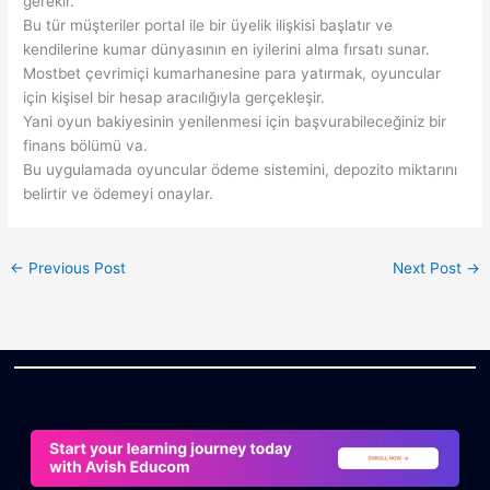
gerekir.
Bu tür müşteriler portal ile bir üyelik ilişkisi başlatır ve
kendilerine kumar dünyasının en iyilerini alma fırsatı sunar.
Mostbet çevrimiçi kumarhanesine para yatırmak, oyuncular
için kişisel bir hesap aracılığıyla gerçekleşir.
Yani oyun bakiyesinin yenilenmesi için başvurabileceğiniz bir
finans bölümü va.
Bu uygulamada oyuncular ödeme sistemini, depozito miktarını
belirtir ve ödemeyi onaylar.
←
Previous Post
Next Post
→