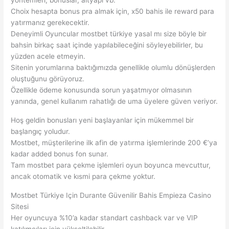
Choix hesapta bonus pra almak için, x50 bahis ile reward para
yatırmanız gerekecektir.
Deneyimli Oyuncular mostbet türkiye yasal mı size böyle bir
bahsin birkaç saat içinde yapılabileceğini söyleyebilirler, bu
yüzden acele etmeyin.
Sitenin yorumlarına baktığımızda genellikle olumlu dönüşlerden
oluştuğunu görüyoruz.
Özellikle ödeme konusunda sorun yaşatmıyor olmasının
yanında, genel kullanım rahatlığı de uma üyelere güven veriyor.
Hoş geldin bonusları yeni başlayanlar için mükemmel bir
başlangıç yoludur.
Mostbet, müşterilerine ilk afin de yatırma işlemlerinde 200 €’ya
kadar added bonus fon sunar.
Tam mostbet para çekme işlemleri oyun boyunca mevcuttur,
ancak otomatik ve kısmi para çekme yoktur.
Mostbet Türkiye Için Durante Güvenilir Bahis Empieza Casino
Sitesi
Her oyuncuya %10’a kadar standart cashback var ve VIP
katılımcıları için yükseltilebilir.