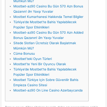
Mümkün Mü?
Mostbet-az90 Casino Bu Gün 570 Azn Bonus
Qazanın! Ən Yaxşı Yuvalar
Mostbet Kumarhanesi Hakkında Temel Bilgiler
Türkiye’de Mostbet’te Bahis Yapılabilecek
Popüler Spor Etkinlikleri
Mostbet-az90 Casino Bu Gün 570 Azn Added
Bonus Qazanın! Ən Yaxşı Yuvalar
Sitede Slotları Ücretsiz Olarak Başlatmak
Mümkün Mü?
Cümə Bonusu
Mostbet’teki Oyun Türleri
Mostbet’te Yeni Bir Oyuncu Olarak
Türkiye’de Mostbet’te Bahis Yapılabilecek
Popüler Spor Etkinlikleri
Mostbet Türkiye Için Sobre Güvenilir Bahis
Empieza Casino Sitesi
Mostbet-az90 On Line Casino Azərbaycanda